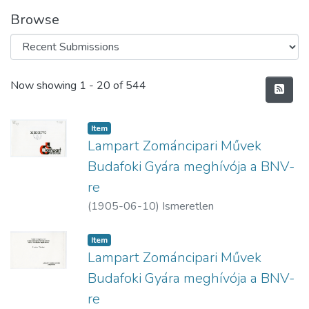
Browse
Recent Submissions
Now showing
1 - 20 of 544
Item
Lampart Zománcipari Művek
Budafoki Gyára meghívója a BNV-
re
(
1905-06-10
)
Ismeretlen
Item
Lampart Zománcipari Művek
Budafoki Gyára meghívója a BNV-
re