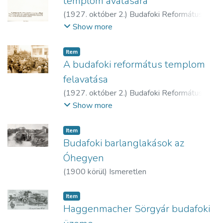
templom avatására
(
1927. október 2.
)
Budafoki Református
Egyházközség
Show more
Item
A budafoki református templom
felavatása
(
1927. október 2.
)
Budafoki Református
Egyházközség
Show more
Item
Budafoki barlanglakások az
Óhegyen
(
1900 körül
)
Ismeretlen
Item
Haggenmacher Sörgyár budafoki