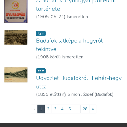
A Budafoki Gyufagyár jubileumi
története
(
1905-05-24
)
Ismeretlen
Item
Budafok látképe a hegyről
tekintve
(
1908 körül
)
Ismeretlen
Item
Üdvözlet Budafokról : Fehér-hegy
utca
(
1899 előtt
)
ifj. Simon József (Budafok)
(current)
«
1
2
3
4
5
...
28
»
1088 Budapest, Szabó