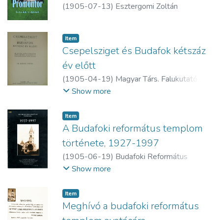
(
1905-07-13
)
Esztergomi Zoltán
Item
Csepelsziget és Budafok kétszáz
év előtt
(
1905-04-19
)
Magyar Társ. Falukutató
Intézete
Show more
Item
A Budafoki református templom
története, 1927-1997
(
1905-06-19
)
Budafoki Református
Egyházközség
Show more
Item
Meghívó a budafoki református