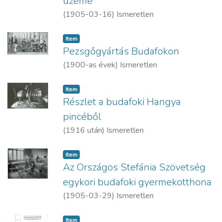
üzeme
(
1905-03-16
)
Ismeretlen
Item
Pezsgőgyártás Budafokon
(
1900-as évek
)
Ismeretlen
Item
Részlet a budafoki Hangya
pincéből
(
1916 után
)
Ismeretlen
Item
Az Országos Stefánia Szövetség
egykori budafoki gyermekotthona
(
1905-03-29
)
Ismeretlen
Item