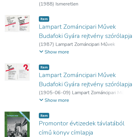
(
1988
)
Ismeretlen
Item
Lampart Zománcipari Művek
Budafoki Gyára rejtvény szórólapja
(
1987
)
Lampart Zománcipari Művek
Budafoki Gyára
Show more
Item
Lampart Zománcipari Művek
Budafoki Gyára rejtvény szórólapja
(
1905-06-09
)
Lampart Zománcipari Művek
Budafoki Gyára
Show more
Item
Promontor évtizedek távlatából
című könyv címlapja