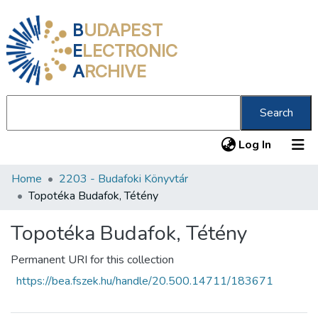
B
UDAPEST
E
LECTRONIC
A
RCHIVE
Search
(current
Log In
Home
2203 - Budafoki Könyvtár
Communities & Collections
Topotéka Budafok, Tétény
All of DSpace
Topotéka Budafok, Tétény
Statistics
Permanent URI for this collection
About us
https://bea.fszek.hu/handle/20.500.14711/183671