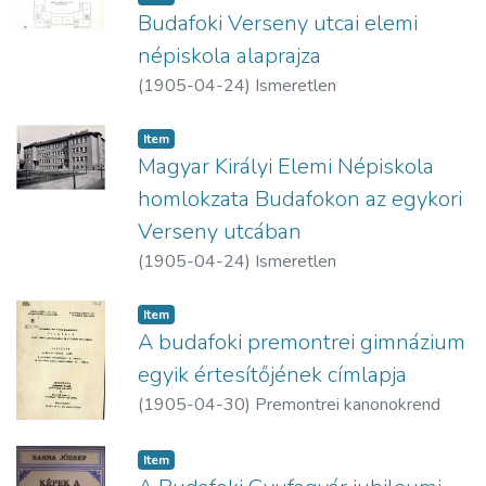
Budafoki Verseny utcai elemi
népiskola alaprajza
(
1905-04-24
)
Ismeretlen
Item
Magyar Királyi Elemi Népiskola
homlokzata Budafokon az egykori
Verseny utcában
(
1905-04-24
)
Ismeretlen
Item
A budafoki premontrei gimnázium
egyik értesítőjének címlapja
(
1905-04-30
)
Premontrei kanonokrend
Item