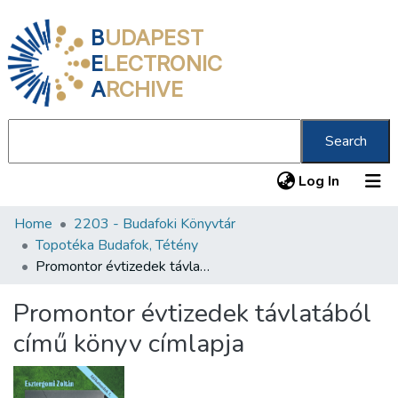
B
UDAPEST
E
LECTRONIC
A
RCHIVE
Search
(current
Log In
Home
2203 - Budafoki Könyvtár
Communities & Collections
Topotéka Budafok, Tétény
All of DSpace
Promontor évtizedek távlatából című könyv címlapja
Statistics
Promontor évtizedek távlatából
About us
című könyv címlapja