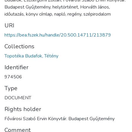
Budafok, Esztergomi Zoltán, Fővárosi Szabó Ervin Könyvtár.
Budapest Gyűjtemény, helytörténet, Horváth János,
időutazás, könyv címlap, napló, regény, szépirodalom
URI
https://bea.fszek.hu/handle/20.500.14711/213879
Collections
Topotéka Budafok, Tétény
Identifier
974506
Type
DOCUMENT
Rights holder
Fővárosi Szabó Ervin Könyvtár. Budapest Gyűjtemény
Comment