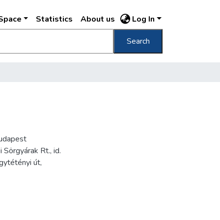
DSpace
Statistics
About us
Log In
Search
Budapest
Sörgyárak Rt., id.
ytétényi út,