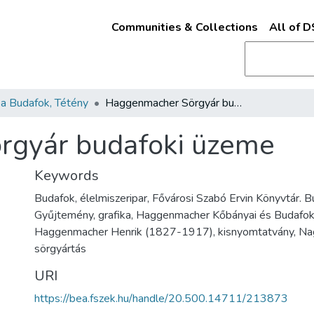
Communities & Collections
All of 
a Budafok, Tétény
Haggenmacher Sörgyár budafoki üzeme
gyár budafoki üzeme
Keywords
Budafok, élelmiszeripar, Fővárosi Szabó Ervin Könyvtár. 
Gyűjtemény, grafika, Haggenmacher Kőbányai és Budafoki 
Haggenmacher Henrik (1827-1917), kisnyomtatvány, Nag
sörgyártás
URI
https://bea.fszek.hu/handle/20.500.14711/213873