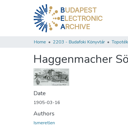
B
UDAPEST
E
LECTRONIC
A
RCHIVE
Home
2203 - Budafoki Könyvtár
Topoték
Haggenmacher Sör
Date
1905-03-16
Authors
Ismeretlen