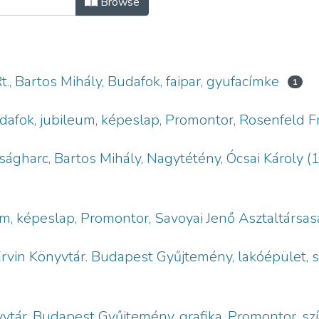
Browse
, Bartos Mihály, Budafok, faipar, gyufacímke
1
dafok, jubileum, képeslap, Promontor, Rosenfeld F
gharc, Bartos Mihály, Nagytétény, Ócsai Károly (
um, képeslap, Promontor, Savoyai Jenő Asztaltársa
Ervin Könyvtár. Budapest Gyűjtemény, lakóépület, 
yvtár. Budapest Gyűjtemény, grafika, Promontor, sz