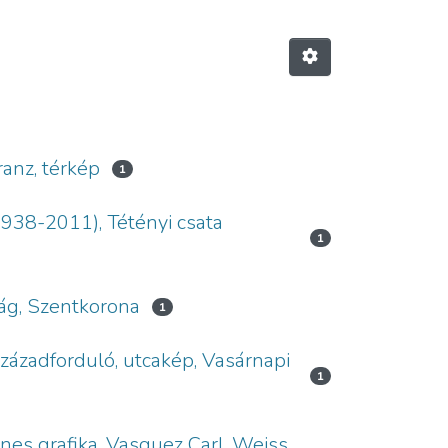
ranz, térkép
1
1938-2011), Tétényi csata
1
ság, Szentkorona
1
századforduló, utcakép, Vasárnapi
1
ínes grafika, Vasquez Carl, Weiss