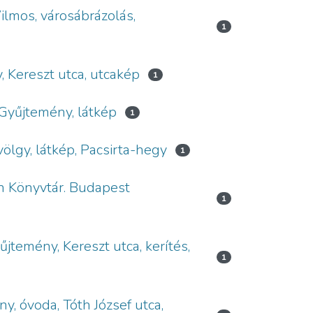
ilmos, városábrázolás,
1
 Kereszt utca, utcakép
1
 Gyűjtemény, látkép
1
ölgy, látkép, Pacsirta-hegy
1
vin Könyvtár. Budapest
1
jtemény, Kereszt utca, kerítés,
1
, óvoda, Tóth József utca,