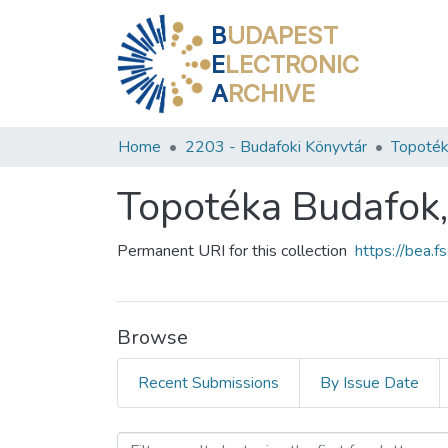
B
UDAPEST
E
LECTRONIC
A
RCHIVE
Home
2203 - Budafoki Könyvtár
Topoték
Topotéka Budafok,
Permanent URI for this collection
https://bea.
Browse
Recent Submissions
By Issue Date
Browsing Topotéka Budafo