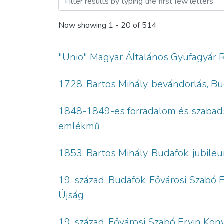
Now showing
1 - 20 of 514
"Unio" Magyar Általános Gyufagyár Rt.
1728, Bartos Mihály, bevándorlás, Bu
1848-1849-es forradalom és szabadsá
emlékmű
1853, Bartos Mihály, Budafok, jubile
19. század, Budafok, Fővárosi Szabó 
Újság
19. század, Fővárosi Szabó Ervin Kön