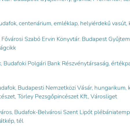
udafok, centenárium, emléklap, helyiérdekű vasút,
, Fővárosi Szabó Ervin Könyvtár. Budapest Gyűjtem
ágcikk
, Budafoki Polgári Bank Részvénytársaság, értékpa
afok, Budapesti Nemzetközi Vásár, hungarikum, kiál
észet, Törley Pezsgőpincészet Kft., Városliget
áros, Budafok-Belvárosi Szent Lipót plébániatemp
átkép, tél