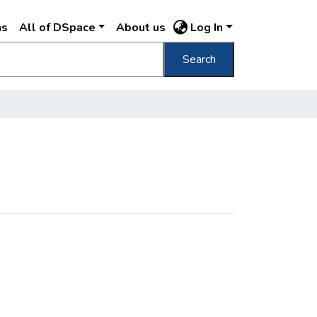
ns
All of DSpace
About us
Log In
Search