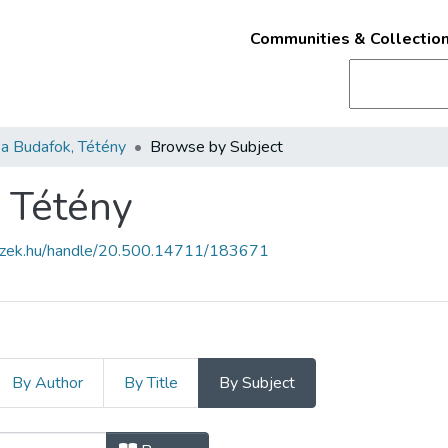
Communities & Collectio
a Budafok, Tétény
Browse by Subject
 Tétény
fszek.hu/handle/20.500.14711/183671
By Author
By Title
By Subject
k, Tétény by Subject