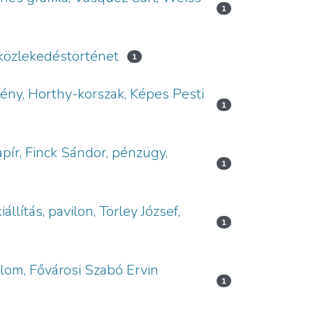
1
 közlekedéstörténet
1
ény, Horthy-korszak, Képes Pesti
1
pír, Finck Sándor, pénzügy,
1
lítás, pavilon, Törley József,
1
lom, Fővárosi Szabó Ervin
1