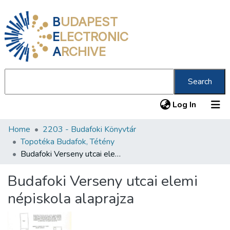
B
UDAPEST
E
LECTRONIC
A
RCHIVE
Search
(current
Log In
Home
2203 - Budafoki Könyvtár
Communities & Collections
Topotéka Budafok, Tétény
All of DSpace
Budafoki Verseny utcai elemi népiskola alaprajza
Statistics
Budafoki Verseny utcai elemi
About us
népiskola alaprajza