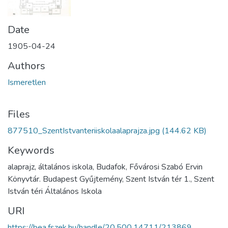
Date
1905-04-24
Authors
Ismeretlen
Files
877510_SzentIstvanteriiskolaalaprajza.jpg
(144.62 KB)
Keywords
alaprajz, általános iskola, Budafok, Fővárosi Szabó Ervin
Könyvtár. Budapest Gyűjtemény, Szent István tér 1., Szent
István téri Általános Iskola
URI
https://bea.fszek.hu/handle/20.500.14711/213869