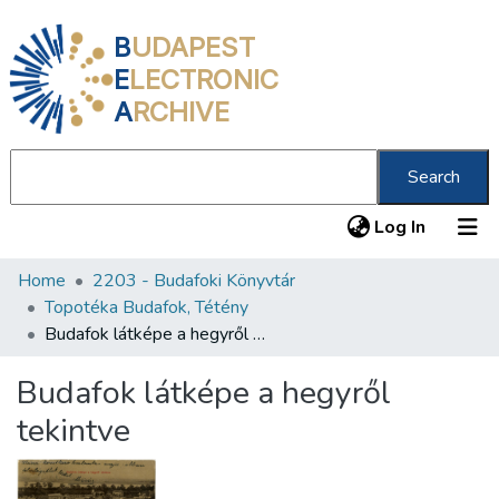
B
UDAPEST
E
LECTRONIC
A
RCHIVE
Search
(current
Log In
Home
2203 - Budafoki Könyvtár
Communities & Collections
Topotéka Budafok, Tétény
All of DSpace
Budafok látképe a hegyről tekintve
Statistics
Budafok látképe a hegyről
About us
tekintve