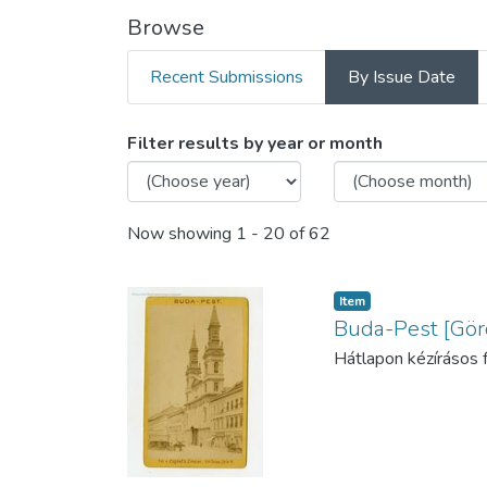
Browse
Recent Submissions
By Issue Date
Browsing Korai városképek
Filter results by year or month
Now showing
1 - 20 of 62
Item
Buda-Pest [Gör
Hátlapon kézírásos f