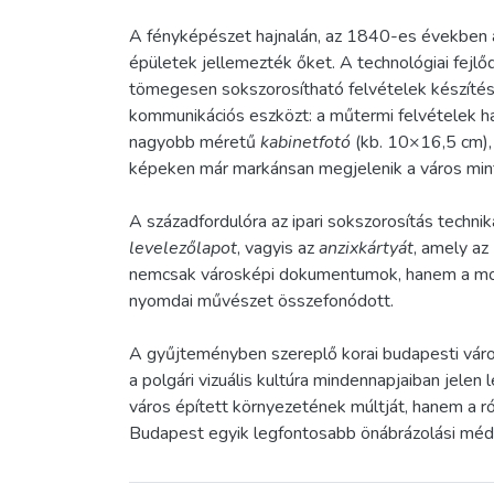
A fényképészet hajnalán, az 1840-es években a d
épületek jellemezték őket. A technológiai fejlő
tömegesen sokszorosítható felvételek készíté
kommunikációs eszközt: a műtermi felvételek há
nagyobb méretű
kabinetfotó
(kb. 10×16,5 cm), 
képeken már markánsan megjelenik a város mint
A századfordulóra az ipari sokszorosítás techni
levelezőlapot
, vagyis az
anzixkártyát
, amely a
nemcsak városképi dokumentumok, hanem a modern
nyomdai művészet összefonódott.
A gyűjteményben szereplő korai budapesti váro
a polgári vizuális kultúra mindennapjaiban jel
város épített környezetének múltját, hanem a ró
Budapest egyik legfontosabb önábrázolási méd