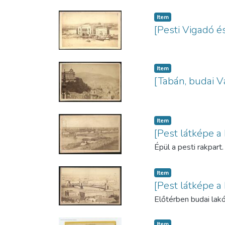
Item
[Pesti Vigadó é
Item
[Tabán, budai V
Item
[Pest látképe a
Épül a pesti rakpart.
Item
[Pest látképe a
Előtérben budai lak
Item