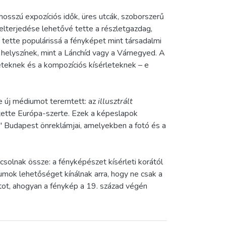
hosszú expozíciós idők, üres utcák, szoborszerű
 elterjedése lehetővé tette a részletgazdag,
tette populárissá a fényképet mint társadalmi
helyszínek, mint a Lánchíd vagy a Várnegyed. A
eteknek és a kompozíciós kísérleteknek – e
se új médiumot teremtett: az
illusztrált
tette Európa-szerte. Ezek a képeslapok
" Budapest önreklámjai, amelyekben a fotó és a
olnak össze: a fényképészet kísérleti korától
umok lehetőséget kínálnak arra, hogy ne csak a
atot, ahogyan a fénykép a 19. század végén