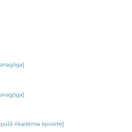
sinagóga]
sinagóga]
 épülő Akadémia épülete]