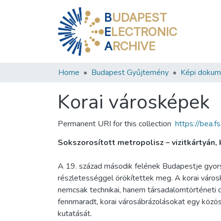
B
UDAPEST
E
LECTRONIC
A
RCHIVE
Home
Budapest Gyűjtemény
Képi doku
Korai városképek
Permanent URI for this collection
https://bea.
Sokszorosított metropolisz – vizitkártyán,
A 19. század második felének Budapestje gyorsa
részletességgel örökítettek meg. A korai váro
nemcsak technikai, hanem társadalomtörténeti 
fennmaradt, korai városábrázolásokat egy közös 
kutatását.