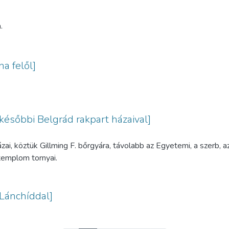
.
a felől]
 későbbi Belgrád rakpart házaival]
zai, köztük Gillming F. bőrgyára, távolabb az Egyetemi, a szerb, 
templom tornyai.
 Lánchíddal]