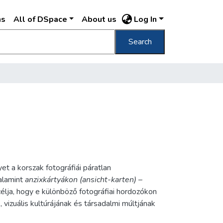
ns
All of DSpace
About us
Log In
Search
t a korszak fotográfiái páratlan
alamint
anzixkártyákon (ansicht-karten)
–
lja, hogy e különböző fotográfiai hordozókon
vizuális kultúrájának és társadalmi múltjának