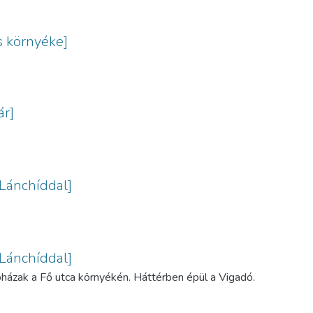
s környéke]
ár]
 Lánchíddal]
 Lánchíddal]
óházak a Fő utca környékén. Háttérben épül a Vigadó.