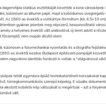
agerrotípia statikus esztétikáját követték a korai városképek: 
dés, különösen az albumin papír, majd a kollódiumos üvegnegatív
sét. Az 1860-as évektől a
vizitkártya-formátum
(kb. 6,5×10 cm) 
tterében gyakran jelentek meg népszerű, beazonosítható városi 
amely a hetvenes évektől vált uralkodóvá, új teret adott a részl
 főszereplő, nem csupán díszítő elem.
kái, különösen a fotomechanikai nyomtatás és a litográfia fejlődé
z 1890-es évektől kezdve Budapest építészeti pompáját közvetí
 nagyvárosi identitás hordozói is voltak: a "világvárossá váló
sképek tehát egymásra épülő technikatörténeti korszakokat kapcs
en lévő, tömegkommunikációs szerepű képekig. E vizuális dokument
la alkotott kollektív kép változását is megértsük – azt a folyam
iumává vált.