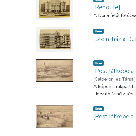
[Redoute]
A Duna felől fotózva
Item
[Stein-ház a Dun
Item
[Pest látképe a
(
Calderoni és Társa,
)
A képen a rakpart há
Horváth Mihály téri 
Item
[Pest látképe a