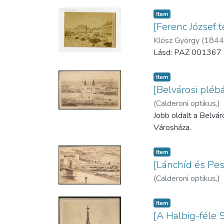
Item
[Ferenc József 
Klösz György (184
Lásd: PAZ 001367
Item
[Belvárosi plé
(
Calderoni optikus,
)
Jobb oldalt a Belvár
Városháza.
Item
[Lánchíd és Pes
(
Calderoni optikus,
)
Item
[A Halbig-féle 