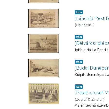
Item
[Lánchíd Pest fe
(
Calderoni ,
)
Item
[Belvárosi plé
Jobb oldalt a Feszl 
Item
[Budai Dunapar
Kiépítetlen rakpart 
Item
[Palatin Josef M
(
Zograf & Zinsler,
)
Az emlékmű szemből,