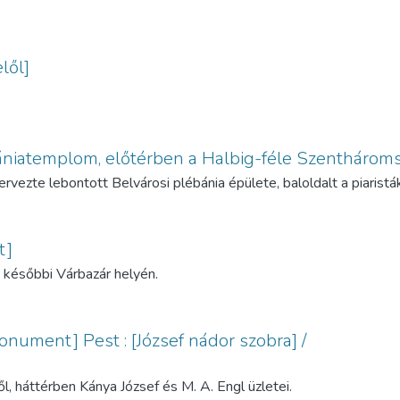
lől]
bániatemplom, előtérben a Halbig-féle Szenthárom
tervezte lebontott Belvárosi plébánia épülete, baloldalt a piaristá
t]
a későbbi Várbazár helyén.
onument] Pest : [József nádor szobra] /
 háttérben Kánya József és M. A. Engl üzletei.