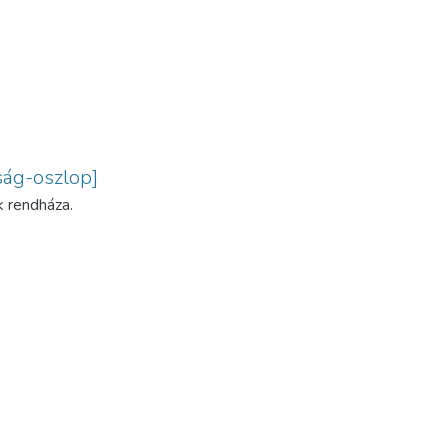
ság-oszlop]
k rendháza.