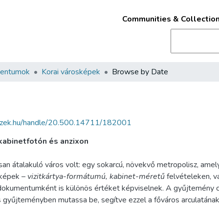
Communities & Collectio
mentumok
Korai városképek
Browse by Date
fszek.hu/handle/20.500.14711/182001
 kabinetfotón és anzixon
n átalakuló város volt: egy sokarcú, növekvő metropolisz, amelye
sképek –
vizitkártya-formátumú, kabinet-méretű
felvételeken, v
dokumentumként is különös értéket képviselnek. A gyűjtemény cé
gyűjteményben mutassa be, segítve ezzel a főváros arculatának, 