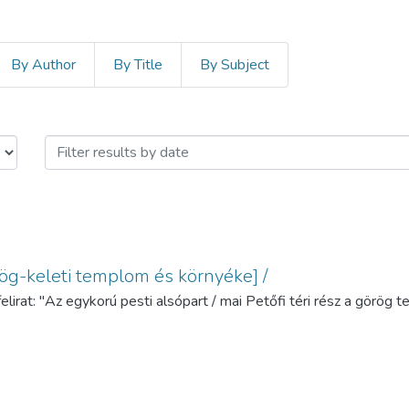
By Author
By Title
By Subject
 by Issue Date
ög-keleti templom és környéke] /
elirat: "Az egykorú pesti alsópart / mai Petőfi téri rész a görög