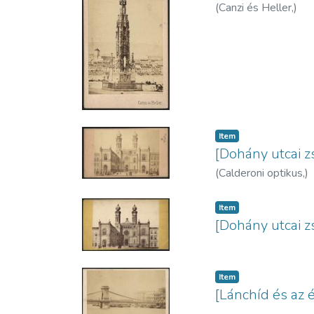
(
Canzi és Heller,
)
Item
[Dohány utcai z
(
Calderoni optikus,
)
Item
[Dohány utcai z
Item
[Lánchíd és az