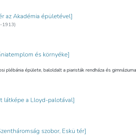
tér az Akadémia épületével]
4-1913)
bániatemplom és környéke]
osi plébánia épülete, baloldalt a piaristák rendháza és gimnáziu
t látképe a Lloyd-palotával]
Szentháromság szobor, Eskü tér]