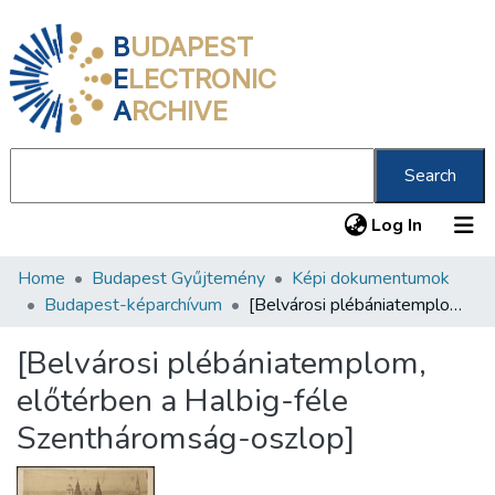
B
UDAPEST
E
LECTRONIC
A
RCHIVE
Search
(current
Log In
Home
Budapest Gyűjtemény
Képi dokumentumok
Communities & Collections
Budapest-képarchívum
[Belvárosi plébániatemplom, előtérben a Halbig-féle Szentháromság-oszlop]
All of DSpace
[Belvárosi plébániatemplom,
Statistics
előtérben a Halbig-féle
About us
Szentháromság-oszlop]