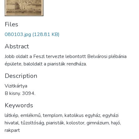
Files
080103.jpg
(128.81 KB)
Abstract
Jobb oldalt a Feszl tervezte lebontott Belvárosi plébánia
épülete, baloldalt a piaristák rendháza.
Description
Vizitkártya
B kisny. 3094.
Keywords
látkép
,
emlékmű
,
templom
,
katolikus egyház
,
egyházi
hivatal
,
tűzoltóság
,
piaristák
,
kolostor
,
gimnázium
,
hajó
,
rakpart