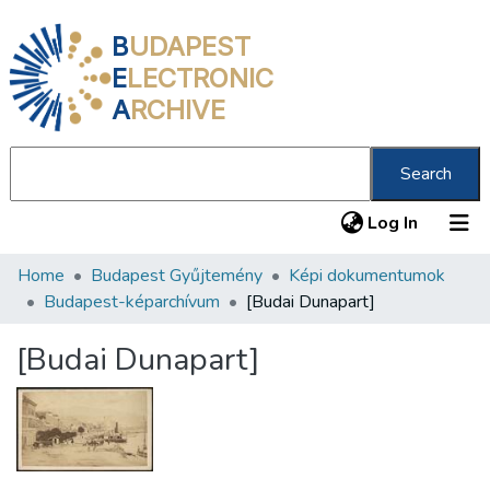
B
UDAPEST
E
LECTRONIC
A
RCHIVE
Search
(current
Log In
Home
Budapest Gyűjtemény
Képi dokumentumok
Communities & Collections
Budapest-képarchívum
[Budai Dunapart]
All of DSpace
[Budai Dunapart]
Statistics
About us