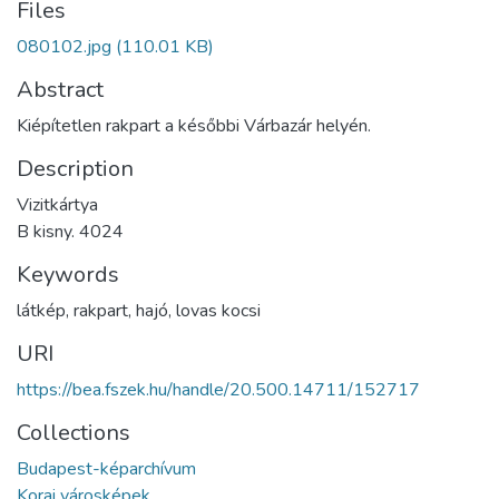
Files
080102.jpg
(110.01 KB)
Abstract
Kiépítetlen rakpart a későbbi Várbazár helyén.
Description
Vizitkártya
B kisny. 4024
Keywords
látkép
,
rakpart
,
hajó
,
lovas kocsi
URI
https://bea.fszek.hu/handle/20.500.14711/152717
Collections
Budapest-képarchívum
Korai városképek