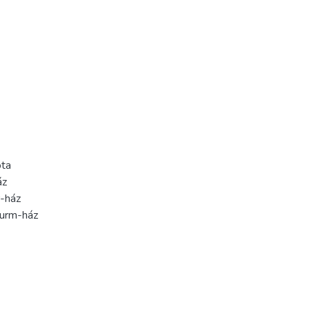
ota
áz
r-ház
Wurm-ház