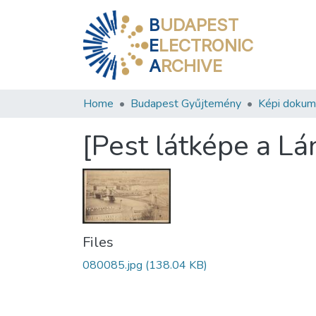
B
UDAPEST
E
LECTRONIC
A
RCHIVE
Home
Budapest Gyűjtemény
Képi doku
[Pest látképe a Lá
Files
080085.jpg
(138.04 KB)