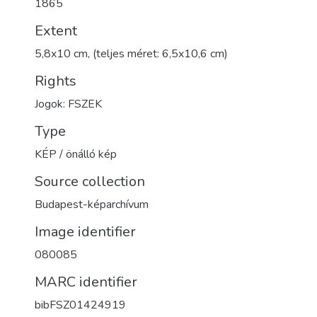
1865
Extent
5,8x10 cm, (teljes méret: 6,5x10,6 cm)
Rights
Jogok: FSZEK
Type
KÉP / önálló kép
Source collection
Budapest-képarchívum
Image identifier
080085
MARC identifier
bibFSZ01424919