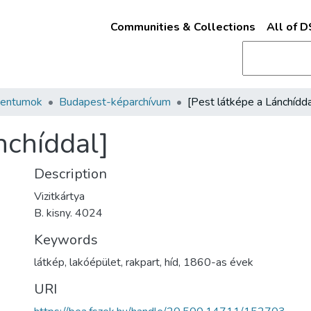
Communities & Collections
All of 
mentumok
Budapest-képarchívum
[Pest látképe a Lánchídda
nchíddal]
Description
Vizitkártya
B. kisny. 4024
Keywords
látkép
,
lakóépület
,
rakpart
,
híd
,
1860-as évek
URI