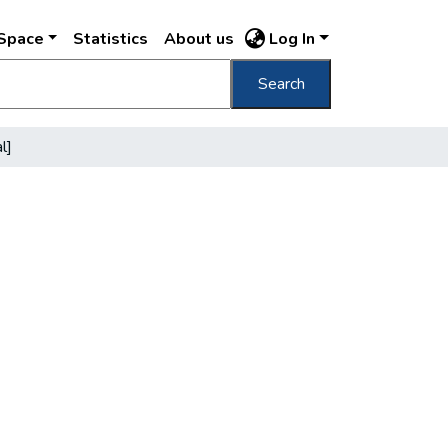
DSpace
Statistics
About us
Log In
Search
l]