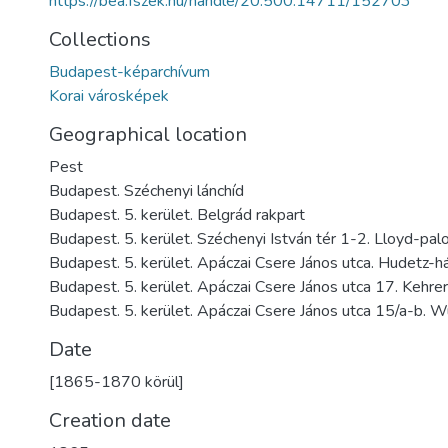
https://bea.fszek.hu/handle/20.500.14711/152703
Collections
Budapest-képarchívum
Korai városképek
Geographical location
Pest
Budapest. Széchenyi lánchíd
Budapest. 5. kerület. Belgrád rakpart
Budapest. 5. kerület. Széchenyi István tér 1-2. Lloyd-pal
Budapest. 5. kerület. Apáczai Csere János utca. Hudetz-h
Budapest. 5. kerület. Apáczai Csere János utca 17. Kehre
Budapest. 5. kerület. Apáczai Csere János utca 15/a-b. 
Date
[1865-1870 körül]
Creation date