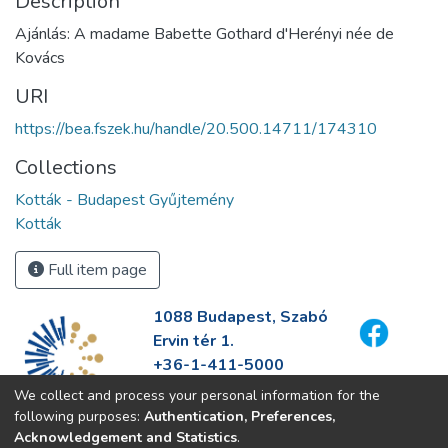
Description
Ajánlás: A madame Babette Gothard d'Herényi née de
Kovács
URI
https://bea.fszek.hu/handle/20.500.14711/174310
Collections
Kották - Budapest Gyűjtemény
Kották
Full item page
1088 Budapest, Szabó
Ervin tér 1.
+36-1-411-5000
info@fszek.hu
We collect and process your personal information for the
https://fszek.hu
following purposes:
Authentication, Preferences,
Acknowledgement and Statistics
.