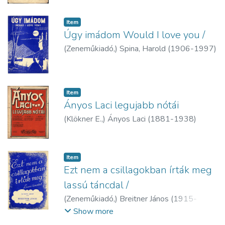
Item
Úgy imádom Would I love you /
(
Zeneműkiadó,
)
Spina, Harold (1906-1997)
Item
Ányos Laci legujabb nótái
(
Klökner E.,
)
Ányos Laci (1881-1938)
Item
Ezt nem a csillagokban írták meg
lassú táncdal /
(
Zeneműkiadó,
)
Breitner János (1915-
1987)
Show more