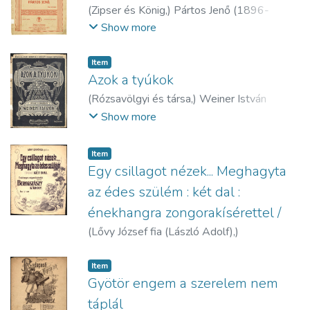
(
Zipser és König,
)
Pártos Jenő (1896-
1963)
Show more
Item
Azok a tyúkok
(
Rózsavölgyi és társa,
)
Weiner István
(1875-1940)
Show more
Item
Egy csillagot nézek... Meghagyta
az édes szülém : két dal :
énekhangra zongorakísérettel /
(
Lővy József fia (László Adolf),
)
Beregszászy Károly
Item
Gyötör engem a szerelem nem
táplál