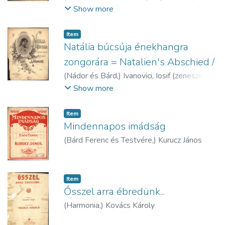
1886)
Show more
Item
Natália búcsúja énekhangra
zongorára = Natalien's Abschied /
(
Nádor és Bárd,
)
Ivanovici, Iosif (zeneszerző)
(1845-1902)
Show more
Item
Mindennapos imádság
(
Bárd Ferenc és Testvére,
)
Kurucz János
Item
Ősszel arra ébredünk...
(
Harmonia,
)
Kovács Károly