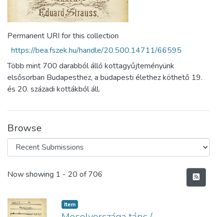
Permanent URI for this collection
https://bea.fszek.hu/handle/20.500.14711/66595
Több mint 700 darabból álló kottagyűjteményünk
elsősorban Budapesthez, a budapesti élethez köthető 19.
és 20. századi kottákból áll.
Browse
Recent Submissions
Now showing
1 - 20 of 706
Item
Mosolyországa tánc /