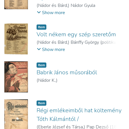
(
Nádor és Bárd,
)
Nádor Gyula
(népzenegyűjtő, zeneszerző) (1860-1889)
Show more
Item
Volt nékem egy szép szeretőm
(
Nádor és Bárd,
)
Bánffy György (politikus)
(1853-1889)
Show more
Item
Babrik János műsorából
(
Nádor K.,
)
Item
Régi emlékeimből hat költemény
Tóth Kálmántól /
(
Eberle József és Társa,
)
Pap Dezső (1842-