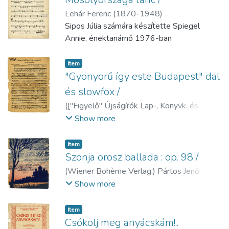
Lehár Ferenc (1870-1948)
Sipos Júlia számára készítette Spiegel
Annie, énektanárnő 1976-ban
Item
"Gyönyörű így este Budapest" dal
és slowfox /
(
["Figyelő" Újságírók Lap-, Könyvk. és
Kultúraterj. Szövetkezete],
)
Breitner János
Show more
(1915-1987)
Item
Szonja orosz ballada : op. 98 /
(
Wiener Bohème Verlag,
)
Pártos Jenő
(1896-1963)
Show more
Item
Csókolj meg anyácskám!..