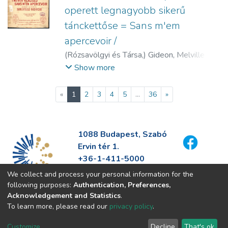
operett legnagyobb sikerű
tánckettőse = Sans m'em
apercevoir /
(
Rózsavölgyi és Társa,
)
Gideon, Melville
(1884-1933)
Show more
(current)
«
1
2
3
4
5
...
36
»
1088 Budapest, Szabó
Ervin tér 1.
+36-1-411-5000
info@fszek.hu
We collect and process your personal information for the
https://fszek.hu
following purposes:
Authentication, Preferences,
Acknowledgement and Statistics
.
To learn more, please read our
privacy policy
.
Customize
Decline
That's ok