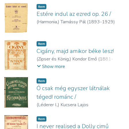
Item
Estére indul az ezred op. 26 /
(
Harmonia,
)
Tamássy Pál (1893-1929)
Item
Cigány, majd amikor béke lesz!
(
Zipser és König,
)
Kondor Ernő (1881-
1951)
Show more
Item
Ó csak még egyszer látnálak
téged! románc /
(
Léderer I.,
)
Kucsera Lajos
Item
I never realised a Dolly cimű