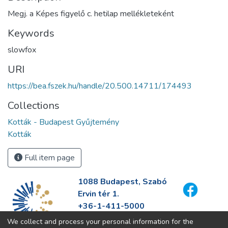
Megj. a Képes figyelő c. hetilap mellékleteként
Keywords
slowfox
URI
https://bea.fszek.hu/handle/20.500.14711/174493
Collections
Kották - Budapest Gyűjtemény
Kották
Full item page
1088 Budapest, Szabó
Ervin tér 1.
+36-1-411-5000
info@fszek.hu
We collect and process your personal information for the