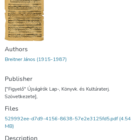
Authors
Breitner János (1915-1987)
Publisher
["Figyelő" Újságírók Lap-, Könyvk. és Kultúraterj.
Szövetkezete],
Files
529992ee-d7d9-4156-8638-57e2e3125fd5.pdf
(4.54
MB)
Description