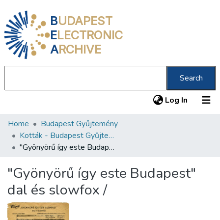
B
UDAPEST
E
LECTRONIC
A
RCHIVE
Search
(current
Log In
Home
Budapest Gyűjtemény
Communities & Collections
Kották - Budapest Gyűjtemény
All of DSpace
"Gyönyörű így este Budapest" dal és slowfox /
Statistics
"Gyönyörű így este Budapest"
About us
dal és slowfox /