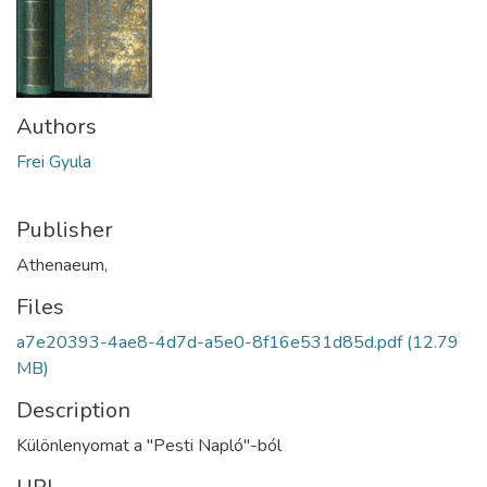
Authors
Frei Gyula
Publisher
Athenaeum,
Files
a7e20393-4ae8-4d7d-a5e0-8f16e531d85d.pdf
(12.79
MB)
Description
Különlenyomat a "Pesti Napló"-ból