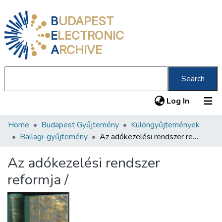
B
UDAPEST
E
LECTRONIC
A
RCHIVE
Search
(current
Log In
Home
Budapest Gyűjtemény
Különgyűjtemények
Communities & Collections
Ballagi-gyűjtemény
Az adókezelési rendszer reformja /
All of DSpace
Az adókezelési rendszer
Statistics
reformja /
About us