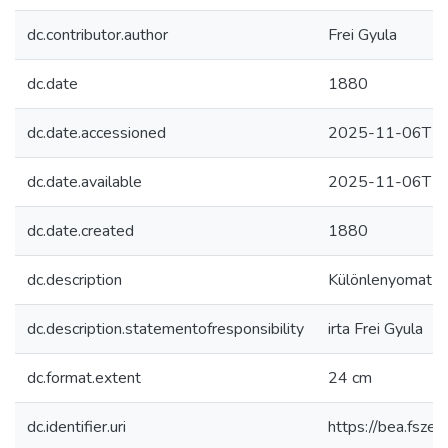
dc.contributor.author
Frei Gyula
dc.date
1880
dc.date.accessioned
2025-11-06T15
dc.date.available
2025-11-06T15
dc.date.created
1880
dc.description
Különlenyomat a 
dc.description.statementofresponsibility
irta Frei Gyula
dc.format.extent
24 cm
dc.identifier.uri
https://bea.fsz