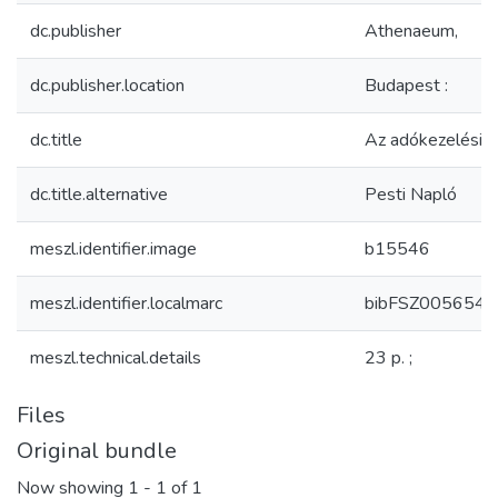
dc.publisher
Athenaeum,
dc.publisher.location
Budapest :
dc.title
Az adókezelési r
dc.title.alternative
Pesti Napló
meszl.identifier.image
b15546
meszl.identifier.localmarc
bibFSZ0056541
meszl.technical.details
23 p. ;
Files
Original bundle
Now showing
1 - 1 of 1