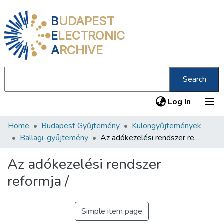
B
UDAPEST
E
LECTRONIC
A
RCHIVE
Search
(current
Log In
Home
Budapest Gyűjtemény
Különgyűjtemények
Communities & Collections
Ballagi-gyűjtemény
Az adókezelési rendszer reformja /
All of DSpace
Az adókezelési rendszer
Statistics
reformja /
About us
Simple item page