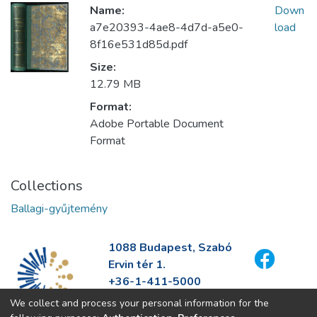
Name:
Down
a7e20393-4ae8-4d7d-a5e0-
load
8f16e531d85d.pdf
Size:
12.79 MB
Format:
Adobe Portable Document
Format
Collections
Ballagi-gyűjtemény
1088 Budapest, Szabó
Ervin tér 1.
+36-1-411-5000
info@fszek.hu
We collect and process your personal information for the
https://fszek.hu