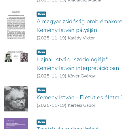
(
2025-11-19
)
Madarász Aladár
Item
A magyar zsidóság problémaköre
Kemény István pályáján
(
2025-11-19
)
Karády Viktor
Item
Hajnal István "szociológiája" -
Kemény István interpretációiban
(
2025-11-19
)
Kövér György
Item
Kemény István - Életút és életmű
(
2025-11-19
)
Kertesi Gábor
Item