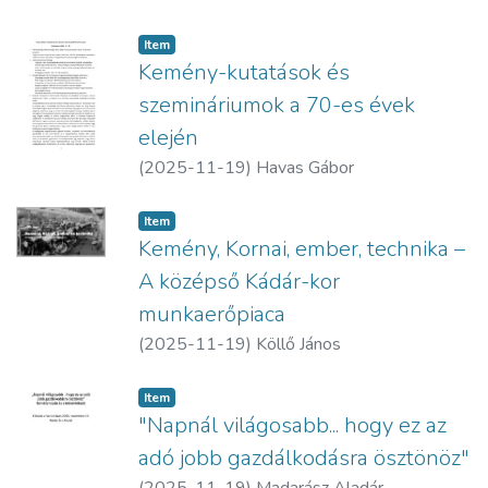
Item
Kemény-kutatások és
szemináriumok a 70-es évek
elején
(
2025-11-19
)
Havas Gábor
Item
Kemény, Kornai, ember, technika –
A középső Kádár-kor
munkaerőpiaca
(
2025-11-19
)
Köllő János
Item
"Napnál világosabb... hogy ez az
adó jobb gazdálkodásra ösztönöz"