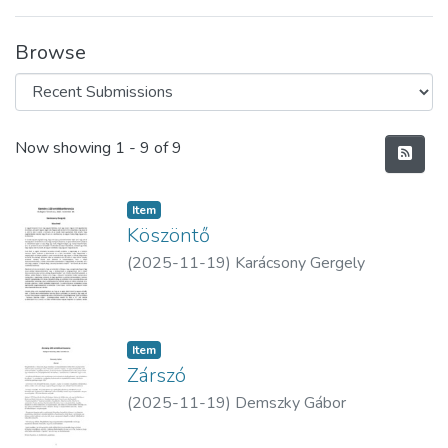
Browse
Recent Submissions
Now showing
1 - 9 of 9
Item
Köszöntő
(
2025-11-19
)
Karácsony Gergely
Item
Zárszó
(
2025-11-19
)
Demszky Gábor