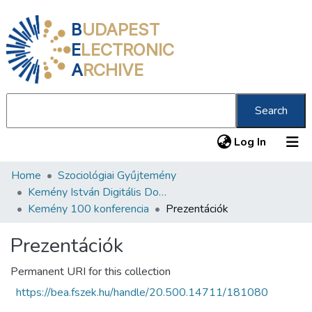
B
UDAPEST
E
LECTRONIC
A
RCHIVE
Search
(current
Log In
Home
Szociológiai Gyűjtemény
Communities & Collections
Kemény István Digitális Dokumentum- és Médiatár
All of DSpace
Kemény 100 konferencia
Prezentációk
Statistics
Prezentációk
About us
Permanent URI for this collection
https://bea.fszek.hu/handle/20.500.14711/181080