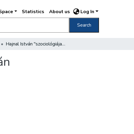
DSpace
Statistics
About us
Log In
Search
Hajnal István "szociológiája" - Kemény István interpretációiban
án