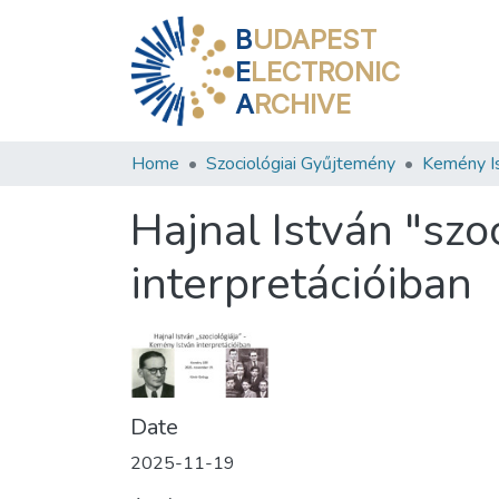
B
UDAPEST
E
LECTRONIC
A
RCHIVE
Home
Szociológiai Gyűjtemény
Hajnal István "szo
interpretációiban
Date
2025-11-19