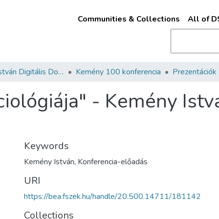
Communities & Collections
All of 
Kemény István Digitális Dokumentum- és Médiatár
Kemény 100 konferencia
Prezentációk
ciológiája" - Kemény Istv
Keywords
Kemény István
,
Konferencia-előadás
URI
https://bea.fszek.hu/handle/20.500.14711/181142
Collections