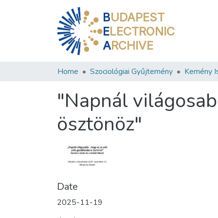
B
UDAPEST
E
LECTRONIC
A
RCHIVE
Home
Szociológiai Gyűjtemény
"Napnál világosabb
ösztönöz"
Date
2025-11-19