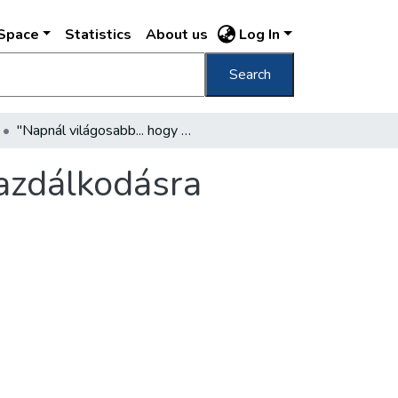
DSpace
Statistics
About us
Log In
Search
"Napnál világosabb... hogy ez az adó jobb gazdálkodásra ösztönöz"
gazdálkodásra