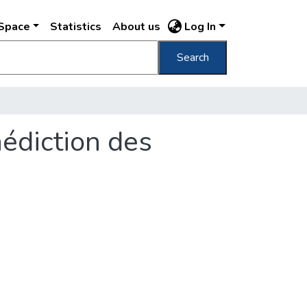
DSpace
Statistics
About us
Log In
Search
édiction des