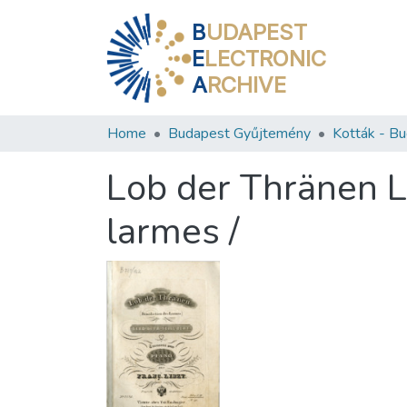
B
UDAPEST
E
LECTRONIC
A
RCHIVE
Home
Budapest Gyűjtemény
Lob der Thränen L
larmes /