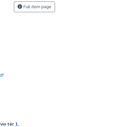
Full item page
df
in tér 1.