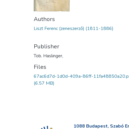
Authors
Liszt Ferenc (zeneszerző) (1811-1886)
Publisher
Tob. Haslinger,
Files
67ac6d7d-1d0d-409a-86ff-11fa48850a20.p
(6.57 MB)
1088 Budapest, Szabó Erv