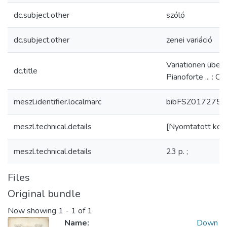
dc.subject.other
szóló
dc.subject.other
zenei variáció
Variationen über
dc.title
Pianoforte ... : Op
meszl.identifier.localmarc
bibFSZ0172756
meszl.technical.details
[Nyomtatott kotta
meszl.technical.details
23 p. ;
Files
Original bundle
Now showing
1 - 1 of 1
Name:
Down