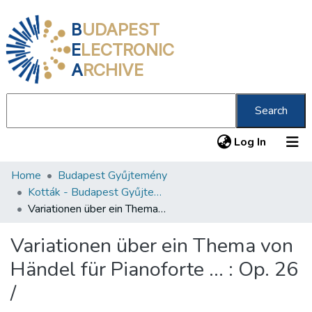
B
UDAPEST
E
LECTRONIC
A
RCHIVE
Search
(current
Log In
Home
Budapest Gyűjtemény
Communities & Collections
Kották - Budapest Gyűjtemény
All of DSpace
Variationen über ein Thema von Händel für Pianoforte ... : Op. 26 /
Statistics
Variationen über ein Thema von
About us
Händel für Pianoforte ... : Op. 26
/