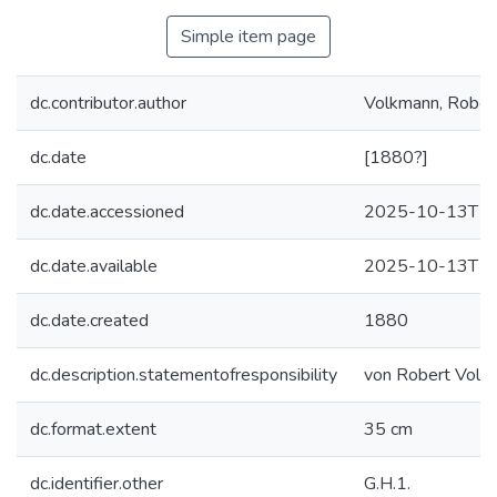
Simple item page
dc.contributor.author
Volkmann, Robe
dc.date
[1880?]
dc.date.accessioned
2025-10-13T10
dc.date.available
2025-10-13T10
dc.date.created
1880
dc.description.statementofresponsibility
von Robert Volk
dc.format.extent
35 cm
dc.identifier.other
G.H.1.