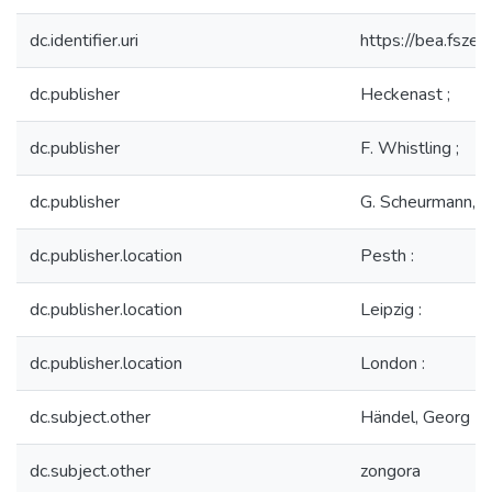
dc.identifier.uri
https://bea.fsz
dc.publisher
Heckenast ;
dc.publisher
F. Whistling ;
dc.publisher
G. Scheurmann,
dc.publisher.location
Pesth :
dc.publisher.location
Leipzig :
dc.publisher.location
London :
dc.subject.other
Händel, Georg F
dc.subject.other
zongora