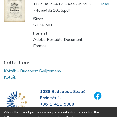
10699a35-4173-4ee2-b2d0-
load
746aa4d21035.pdf
Size:
51.36 MB
Format:
Adobe Portable Document
Format
Collections
Kották - Budapest Gyűjtemény
Kották
1088 Budapest, Szabó
Ervin tér 1.
+36-1-411-5000
info@fszek.hu
We collect and process your personal information for the
https://fszek.hu