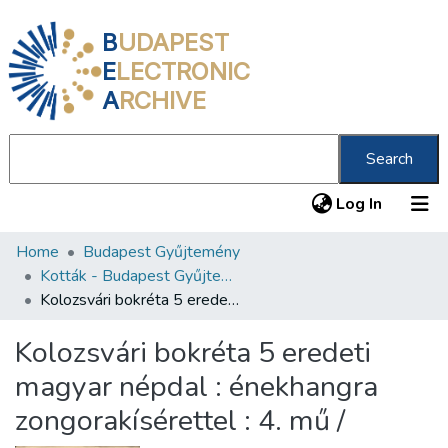
B
UDAPEST
E
LECTRONIC
A
RCHIVE
Search
(current
Log In
Home
Budapest Gyűjtemény
Communities & Collections
Kották - Budapest Gyűjtemény
All of DSpace
Kolozsvári bokréta 5 eredeti magyar népdal : énekhangra zongorakísérettel : 4. mű /
Statistics
Kolozsvári bokréta 5 eredeti
About us
magyar népdal : énekhangra
zongorakísérettel : 4. mű /