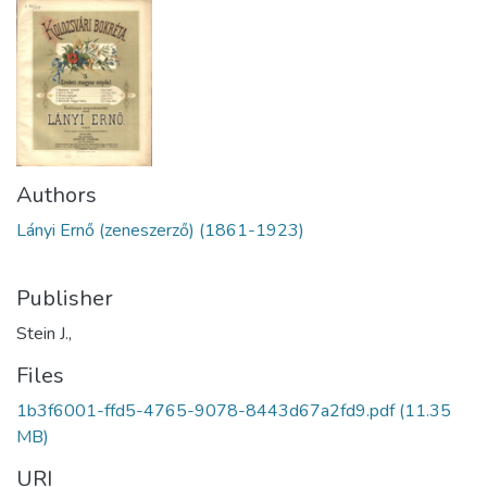
Authors
Lányi Ernő (zeneszerző) (1861-1923)
Publisher
Stein J.,
Files
1b3f6001-ffd5-4765-9078-8443d67a2fd9.pdf
(11.35
MB)
URI