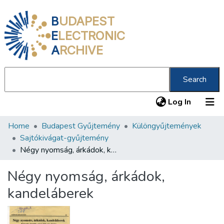
B
UDAPEST
E
LECTRONIC
A
RCHIVE
Search
(current
Log In
Home
Budapest Gyűjtemény
Különgyűjtemények
Communities & Collections
Sajtókivágat-gyűjtemény
All of DSpace
Négy nyomság, árkádok, kandeláberek
Statistics
Négy nyomság, árkádok,
About us
kandeláberek