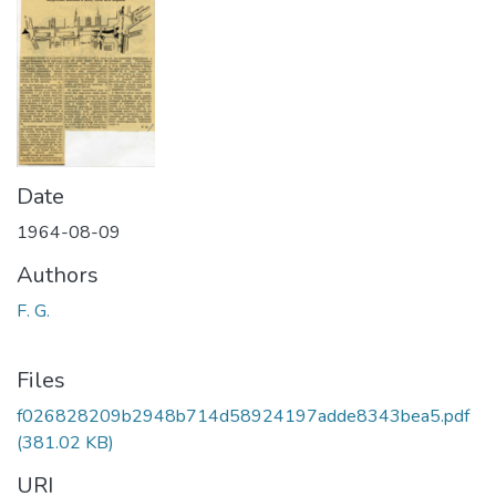
Date
1964-08-09
Authors
F. G.
Files
f026828209b2948b714d58924197adde8343bea5.pdf
(381.02 KB)
URI