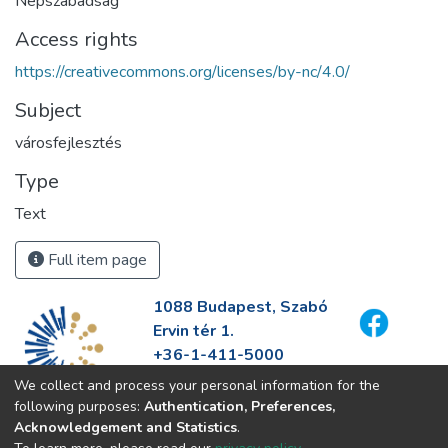
Népszabadság
Access rights
https://creativecommons.org/licenses/by-nc/4.0/
Subject
városfejlesztés
Type
Text
Full item page
1088 Budapest, Szabó
Ervin tér 1.
+36-1-411-5000
info@fszek.hu
We collect and process your personal information for the
https://fszek.hu
following purposes:
Authentication, Preferences,
Acknowledgement and Statistics
.