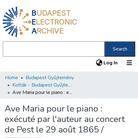
B
UDAPEST
E
LECTRONIC
A
RCHIVE
Search
(current
Log In
Home
Budapest Gyűjtemény
Communities & Collections
Kották - Budapest Gyűjtemény
All of DSpace
Ave Maria pour le piano : exécuté par l'auteur au concert de Pest le 29 août 1865 /
Statistics
Ave Maria pour le piano :
About us
exécuté par l'auteur au concert
de Pest le 29 août 1865 /