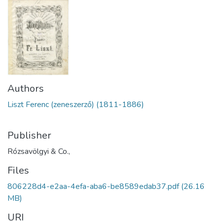
Authors
Liszt Ferenc (zeneszerző) (1811-1886)
Publisher
Rózsavölgyi & Co.,
Files
806228d4-e2aa-4efa-aba6-be8589edab37.pdf
(26.16
MB)
URI