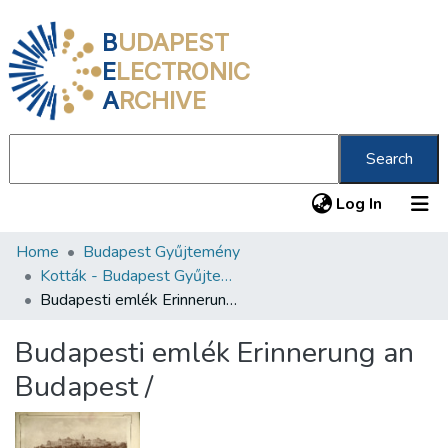
B
UDAPEST
E
LECTRONIC
A
RCHIVE
Search
(current
Log In
Home
Budapest Gyűjtemény
Communities & Collections
Kották - Budapest Gyűjtemény
All of DSpace
Budapesti emlék Erinnerung an Budapest /
Statistics
Budapesti emlék Erinnerung an
About us
Budapest /