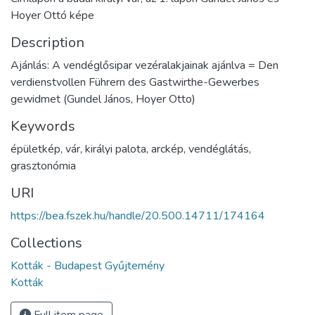
Hoyer Ottó képe
Description
Ajánlás: A vendéglősipar vezéralakjainak ajánlva = Den
verdienstvollen Führern des Gastwirthe-Gewerbes
gewidmet (Gundel János, Hoyer Otto)
Keywords
épületkép
,
vár
,
királyi palota
,
arckép
,
vendéglátás
,
grasztonómia
URI
https://bea.fszek.hu/handle/20.500.14711/174164
Collections
Kották - Budapest Gyűjtemény
Kották
Full item page