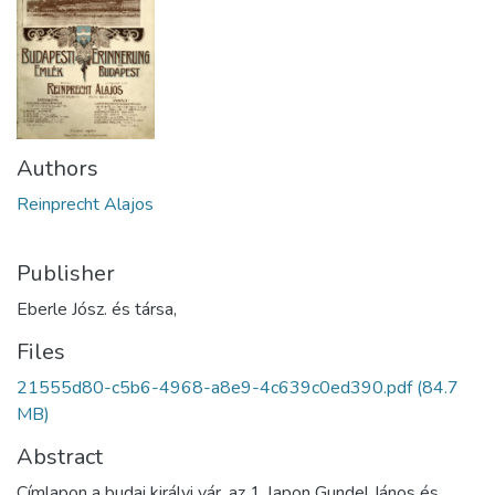
Authors
Reinprecht Alajos
Publisher
Eberle Jósz. és társa,
Files
21555d80-c5b6-4968-a8e9-4c639c0ed390.pdf
(84.7
MB)
Abstract
Címlapon a budai királyi vár, az 1. lapon Gundel János és