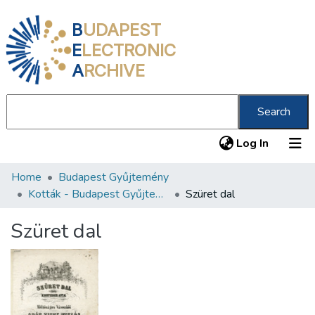
B
UDAPEST
E
LECTRONIC
A
RCHIVE
Search
(current
Log In
Home
Budapest Gyűjtemény
Communities & Collections
Kották - Budapest Gyűjtemény
Szüret dal
All of DSpace
Szüret dal
Statistics
About us