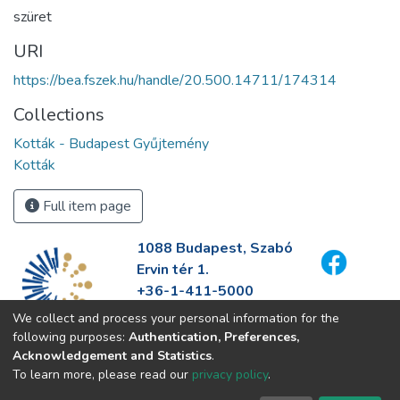
szüret
URI
https://bea.fszek.hu/handle/20.500.14711/174314
Collections
Kották - Budapest Gyűjtemény
Kották
Full item page
1088 Budapest, Szabó
Ervin tér 1.
+36-1-411-5000
info@fszek.hu
We collect and process your personal information for the
https://fszek.hu
following purposes:
Authentication, Preferences,
Acknowledgement and Statistics
.
To learn more, please read our
privacy policy
.