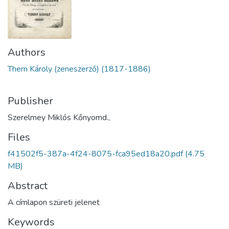
Authors
Thern Károly (zeneszerző) (1817-1886)
Publisher
Szerelmey Miklós Kőnyomd.,
Files
f41502f5-387a-4f24-8075-fca95ed18a20.pdf
(4.75
MB)
Abstract
A címlapon szüreti jelenet
Keywords