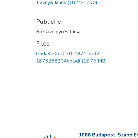
Travnyik János (1824-1890)
Publisher
Rózsavölgyi és társa,
Files
65da9e0b-0f70-4971-82f2-
1873238204bd.pdf
(18.75 MB)
1088 Budapest, Szabó Erv