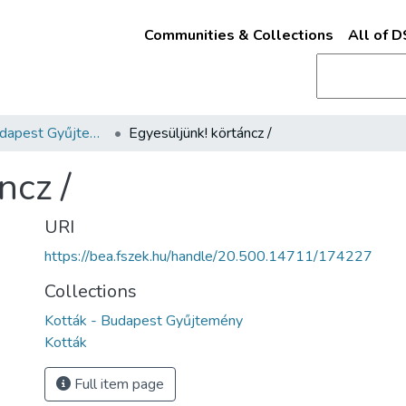
Communities & Collections
All of 
Kották - Budapest Gyűjtemény
Egyesüljünk! körtáncz /
ncz /
URI
https://bea.fszek.hu/handle/20.500.14711/174227
Collections
Kották - Budapest Gyűjtemény
Kották
Full item page