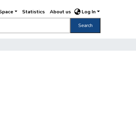
DSpace
Statistics
About us
Log In
Search