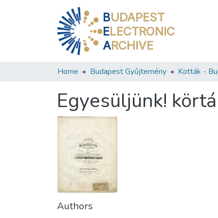
B
UDAPEST
E
LECTRONIC
A
RCHIVE
Home
Budapest Gyűjtemény
Egyesüljünk! körtá
Authors