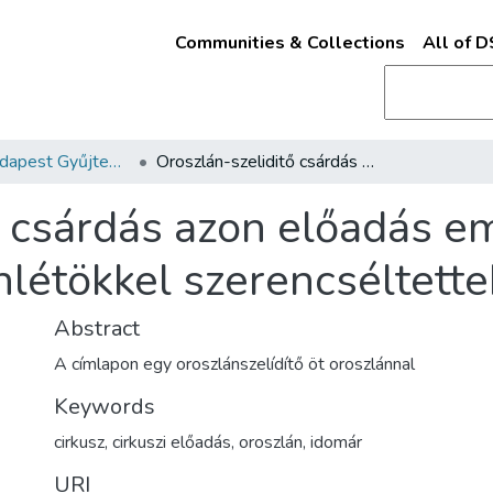
Communities & Collections
All of 
Kották - Budapest Gyűjtemény
Oroszlán-szeliditő csárdás azon előadás emékeül, melyet a váczi hazafiak jelenlétökkel szerencséltettek /
ő csárdás azon előadás e
nlétökkel szerencséltette
Abstract
A címlapon egy oroszlánszelídítő öt oroszlánnal
Keywords
cirkusz
,
cirkuszi előadás
,
oroszlán
,
idomár
URI