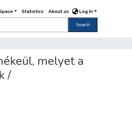
DSpace
Statistics
About us
Log In
Search
mékeül, melyet a
k /