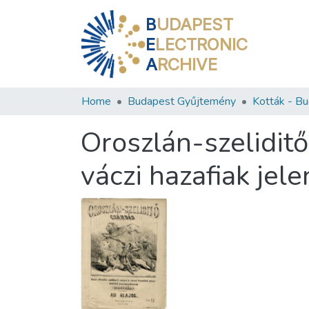
B
UDAPEST
E
LECTRONIC
A
RCHIVE
Home
Budapest Gyűjtemény
Oroszlán-szelidit
váczi hazafiak jele