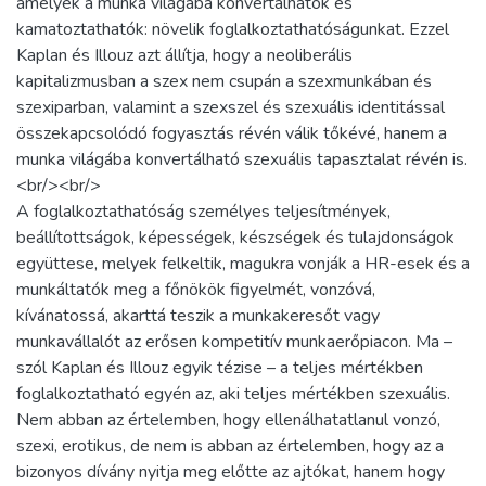
amelyek a munka világába konvertálhatók és
kamatoztathatók: növelik foglalkoztathatóságunkat. Ezzel
Kaplan és Illouz azt állítja, hogy a neoliberális
kapitalizmusban a szex nem csupán a szexmunkában és
szexiparban, valamint a szexszel és szexuális identitással
összekapcsolódó fogyasztás révén válik tőkévé, hanem a
munka világába konvertálható szexuális tapasztalat révén is.
<br/><br/>
A foglalkoztathatóság személyes teljesítmények,
beállítottságok, képességek, készségek és tulajdonságok
együttese, melyek felkeltik, magukra vonják a HR-esek és a
munkáltatók meg a főnökök figyelmét, vonzóvá,
kívánatossá, akarttá teszik a munkakeresőt vagy
munkavállalót az erősen kompetitív munkaerőpiacon. Ma –
szól Kaplan és Illouz egyik tézise – a teljes mértékben
foglalkoztatható egyén az, aki teljes mértékben szexuális.
Nem abban az értelemben, hogy ellenálhatatlanul vonzó,
szexi, erotikus, de nem is abban az értelemben, hogy az a
bizonyos dívány nyitja meg előtte az ajtókat, hanem hogy