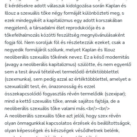
E kérdésekre adott válaszuk kidolgozása során Kaplan és
Illouz a szexuális tőke négy formáját különbözteti meg, s
ezek mindegyikét a kapitalizmus egy adott korszakában
megjelenő, a társadalmi élet reprodukciója és a
tőkefelhalmozás közötti feszültség megnyilvánulásaként
fogja föl. Nem soroljuk föl és részletezzük ezeket, csak a
negyedik formájáról szólunk, melyet Kaplan és Illouz
neoliberális szexuális tőkének nevez. Ez a késő modernitás
(avagy a neoliberális kapitalizmus) szülötte, és nem egyenlő
sem a test áruvá tételével termelődő értéktöbblettel
(szexmunka), sem pedig azzal az értéktöbblettel, amelyet a
szexualizált test, én, önazonosság és ezzel
összekapcsolódó fogyasztás révén termelődik (szexipar);
mind a kettő szexuális tőke, annak sajátos fajtája, de a
neoliberális szexuális tőke valami más.<br/><br/>
A neoliberális szexuális tőke azt jelöli, hogy szex révén
olyan önmagunkkal kapcsolatos érzések és beállítottságok,
olyan képességek és készségek vésődhetnek belénk,