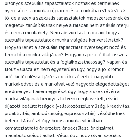
bizonyos szexuális tapasztalatok hoznak és termelnek
nyereséget a munkaerőpiacon és a munkában.<br/><br/>
Jó, de a szex a szexuális tapasztalatok megszerzésének és
meglétük tanúsításának helye általában nem az állásinterjú
és nem a munkahely. Nem abszurd azt mondani, hogy a
szexuális tapasztalatok munka világába konvertálhatók?
Hogyan lehet a szexuális tapasztalat nyereséget hozó és
termelő a munka világában? Hogyan kapcsolódhat össze a
szexuális tapasztalat és a foglalkoztathatóság? Kaplan és
Illouz válasza ez: nem egyszerűen úgy, hogy a jó, örömöt
adó, kielégüléssel járó szex jó közérzetet, nagyobb
munkakedvet és a munkával való nagyobb elégedettséget
eredményez, hanem egyrészt úgy, hogy a szex révén a
munka világának bizonyos helyein megkövetelt, elvárt,
díjazott beállítottságok (vállalkozószelleműség, kreativitás,
proaktivitás, ambiciózusság, expresszivitás) vésődhetnek
belénk. Másrészt úgy, hogy a munka világában
kamatoztatható önérzetet, önbecsülést, önbizalmat,
magabiztosságot adhat. Végül úgy, hogy olyan szociális