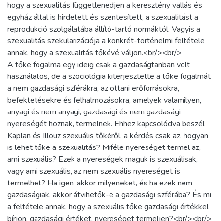
hogy a szexualitás függetlenedjen a keresztény vallás és
egyház által is hirdetett és szentesített, a szexualitást a
reprodukció szolgálatába állító-tartó normáktól. Vagyis a
szexualitás szekularizációja a konkrét-történelmi feltétele
annak, hogy a szexualitás tőkévé váljon.<br/><br/>
A tőke fogalma egy ideig csak a gazdaságtanban volt
használatos, de a szociológia kiterjesztette a tőke fogalmát
a nem gazdasági szférákra, az ottani erőforrásokra,
befektetésekre és felhalmozásokra, amelyek valamilyen,
anyagi és nem anyagi, gazdasági és nem gazdasági
nyereségét hoznak, termelnek. Ehhez kapcsolódva beszél
Kaplan és Illouz szexuális tőkéről, a kérdés csak az, hogyan
is lehet tőke a szexualitás? Miféle nyereséget termel az,
ami szexuális? Ezek a nyereségek maguk is szexuálisak,
vagy ami szexuális, az nem szexuális nyereséget is
termelhet? Ha igen, akkor milyeneket, és ha ezek nem
gazdaságiak, akkor átvihetők-e a gazdasági szférába? És mi
a feltétele annak, hogy a szexuális tőke gazdasági értékkel
bírjon, gazdasági értéket, nyereséget termeljen?<br/><br/>