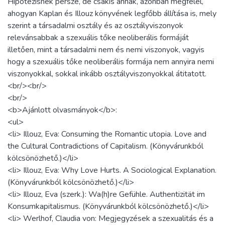
Hipotézisnek persze, de csakis annak, azonban megfelel,
ahogyan Kaplan és Illouz könyvének legfőbb állítása is, mely
szerint a társadalmi osztály és az osztályviszonyok
relevánsabbak a szexuális tőke neoliberális formáját
illetően, mint a társadalmi nem és nemi viszonyok, vagyis
hogy a szexuális tőke neoliberális formája nem annyira nemi
viszonyokkal, sokkal inkább osztályviszonyokkal átitatott.
<br/><br/>
<br/>
<b>Ajánlott olvasmányok</b>:
<ul>
<li> Illouz, Eva: Consuming the Romantic utopia. Love and
the Cultural Contradictions of Capitalism. (Könyvárunkból
kölcsönözhető.)</li>
<li> Illouz, Eva: Why Love Hurts. A Sociological Explanation.
(Könyvárunkból kölcsönözhető.)</li>
<li> Illouz, Eva (szerk.): Wa(h)re Gefühle. Authentizität im
Konsumkapitalismus. (Könyvárunkból kölcsönözhető.)</li>
<li> Werlhof, Claudia von: Megjegyzések a szexualitás és a