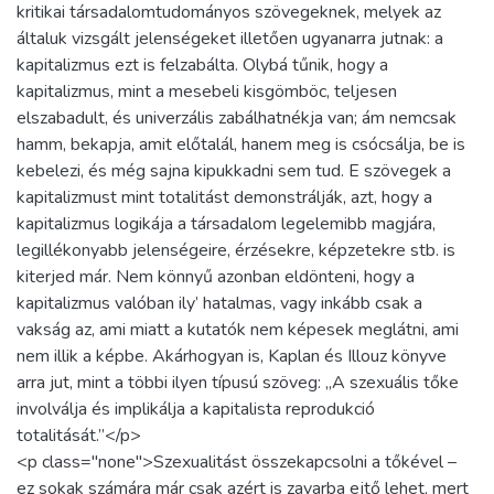
kritikai társadalomtudományos szövegeknek, melyek az
általuk vizsgált jelenségeket illetően ugyanarra jutnak: a
kapitalizmus ezt is felzabálta. Olybá tűnik, hogy a
kapitalizmus, mint a mesebeli kisgömböc, teljesen
elszabadult, és univerzális zabálhatnékja van; ám nemcsak
hamm, bekapja, amit előtalál, hanem meg is csócsálja, be is
kebelezi, és még sajna kipukkadni sem tud. E szövegek a
kapitalizmust mint totalitást demonstrálják, azt, hogy a
kapitalizmus logikája a társadalom legelemibb magjára,
legillékonyabb jelenségeire, érzésekre, képzetekre stb. is
kiterjed már. Nem könnyű azonban eldönteni, hogy a
kapitalizmus valóban ily’ hatalmas, vagy inkább csak a
vakság az, ami miatt a kutatók nem képesek meglátni, ami
nem illik a képbe. Akárhogyan is, Kaplan és Illouz könyve
arra jut, mint a többi ilyen típusú szöveg: „A szexuális tőke
involválja és implikálja a kapitalista reprodukció
totalitását.”</p>
<p class="none">Szexualitást összekapcsolni a tőkével –
ez sokak számára már csak azért is zavarba ejtő lehet, mert