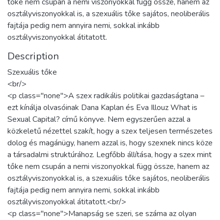
tőke nem csupán a nemi viszonyokkal függ össze, hanem az
osztályviszonyokkal is, a szexuális tőke sajátos, neoliberális
fajtája pedig nem annyira nemi, sokkal inkább
osztályviszonyokkal átitatott.
Description
Szexuális tőke
<br/>
<p class="none">A szex radikális politikai gazdaságtana –
ezt kínálja olvasóinak Dana Kaplan és Eva Illouz What is
Sexual Capital? című könyve. Nem egyszerűen azzal a
közkeletű nézettel szakít, hogy a szex teljesen természetes
dolog és magánügy, hanem azzal is, hogy szexnek nincs köze
a társadalmi struktúrához. Legfőbb állítása, hogy a szex mint
tőke nem csupán a nemi viszonyokkal függ össze, hanem az
osztályviszonyokkal is, a szexuális tőke sajátos, neoliberális
fajtája pedig nem annyira nemi, sokkal inkább
osztályviszonyokkal átitatott.<br/>
<p class="none">Manapság se szeri, se száma az olyan