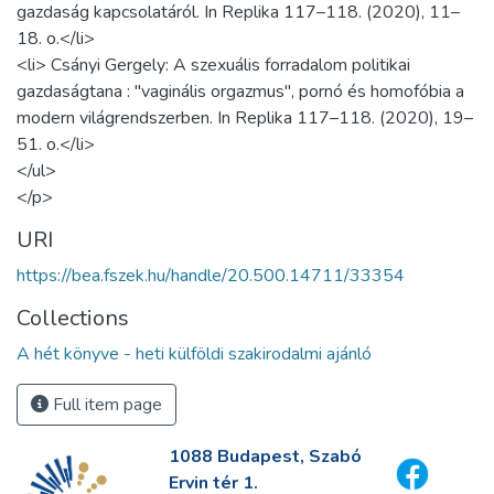
gazdaság kapcsolatáról. In Replika 117–118. (2020), 11–
18. o.</li>
<li> Csányi Gergely: A szexuális forradalom politikai
gazdaságtana : "vaginális orgazmus", pornó és homofóbia a
modern világrendszerben. In Replika 117–118. (2020), 19–
51. o.</li>
</ul>
</p>
URI
https://bea.fszek.hu/handle/20.500.14711/33354
Collections
A hét könyve - heti külföldi szakirodalmi ajánló
Full item page
1088 Budapest, Szabó
Ervin tér 1.