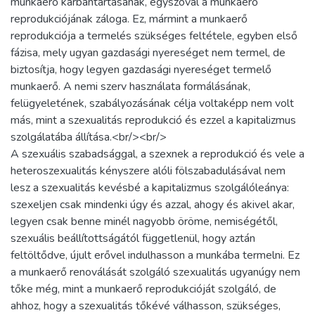
munkaerő karbantartásának, egyszóval a munkaerő
reprodukciójának záloga. Ez, mármint a munkaerő
reprodukciója a termelés szükséges feltétele, egyben első
fázisa, mely ugyan gazdasági nyereséget nem termel, de
biztosítja, hogy legyen gazdasági nyereséget termelő
munkaerő. A nemi szerv használata formálásának,
felügyeletének, szabályozásának célja voltaképp nem volt
más, mint a szexualitás reprodukció és ezzel a kapitalizmus
szolgálatába állítása.<br/><br/>
A szexuális szabadsággal, a szexnek a reprodukció és vele a
heteroszexualitás kényszere alóli fölszabadulásával nem
lesz a szexualitás kevésbé a kapitalizmus szolgálóleánya:
szexeljen csak mindenki úgy és azzal, ahogy és akivel akar,
legyen csak benne minél nagyobb öröme, nemiségétől,
szexuális beállítottságától függetlenül, hogy aztán
feltöltődve, újult erővel indulhasson a munkába termelni. Ez
a munkaerő renoválását szolgáló szexualitás ugyanúgy nem
tőke még, mint a munkaerő reprodukcióját szolgáló, de
ahhoz, hogy a szexualitás tőkévé válhasson, szükséges,