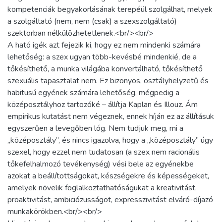
kompetenciák begyakorlásának terepéül szolgálhat, melyek
a szolgáltató (nem, nem (csak) a szexszolgáltató)
szektorban nélkülözhetetlenek.<br/><br/>
A ható igék azt fejezik ki, hogy ez nem mindenki számára
lehetőség: a szex ugyan több-kevésbé mindenkié, de a
tőkésíthető, a munka világába konvertálható, tőkésíthető
szexuális tapasztalat nem. Ez bizonyos, osztályhelyzetű és
habitusú egyének számára lehetőség, mégpedig a
középosztályhoz tartozóké – állítja Kaplan és Illouz. Ám
empirikus kutatást nem végeznek, ennek híján ez az állításuk
egyszerűen a levegőben lóg. Nem tudjuk meg, mi a
„középosztály”, és nincs igazolva, hogy a „középosztály” úgy
szexel, hogy ezzel nem tudatosan (a szex nem racionális
tőkefelhalmozó tevékenység) vési bele az egyénekbe
azokat a beállítottságokat, készségekre és képességeket,
amelyek növelik foglalkoztathatóságukat a kreativitást,
proaktivitást, ambiciózusságot, expresszivitást elváró-díjazó
munkakörökben.<br/><br/>