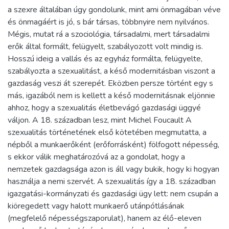
a szexre általában úgy gondolunk, mint ami önmagában véve
és önmagáért is jó, s bár társas, többnyire nem nyilvános.
Mégis, mutat rá a szociológia, társadalmi, mert társadalmi
erők által formált, felügyelt, szabályozott volt mindig is.
Hosszú ideig a vallás és az egyház formálta, felügyelte,
szabályozta a szexualitást, a késő modernitásban viszont a
gazdaság veszi át szerepét. Eközben persze történt egy s
más, igazából nem is kellett a késő modernitásnak eljönnie
ahhoz, hogy a szexualitás életbevágó gazdasági üggyé
váljon. A 18. században lesz, mint Michel Foucault A
szexualitás történetének első kötetében megmutatta, a
népből a munkaerőként (erőforrásként) fölfogott népesség,
s ekkor válik meghatározóvá az a gondolat, hogy a
nemzetek gazdagsága azon is áll vagy bukik, hogy ki hogyan
használja a nemi szervét. A szexualitás így a 18. században
igazgatási-kormányzati és gazdasági ügy lett: nem csupán a
kiöregedett vagy halott munkaerő utánpótlásának
(megfelelő népességszaporulat), hanem az élő-eleven