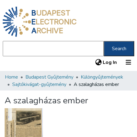
B
UDAPEST
E
LECTRONIC
A
RCHIVE
Search
(current
Log In
Home
Budapest Gyűjtemény
Különgyűjtemények
Communities & Collections
Sajtókivágat-gyűjtemény
A szalagházas ember
All of DSpace
A szalagházas ember
Statistics
About us