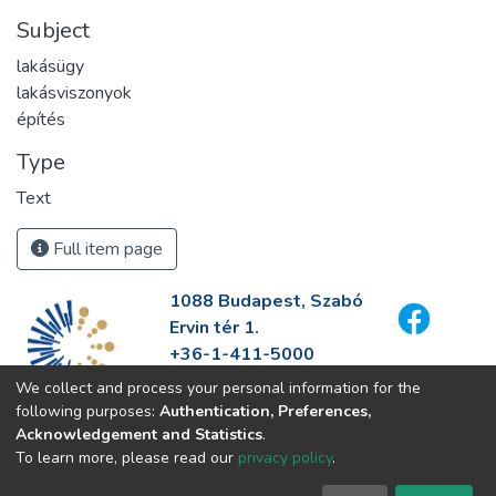
Subject
lakásügy
lakásviszonyok
építés
Type
Text
Full item page
1088 Budapest, Szabó
Ervin tér 1.
+36-1-411-5000
info@fszek.hu
We collect and process your personal information for the
https://fszek.hu
following purposes:
Authentication, Preferences,
Acknowledgement and Statistics
.
To learn more, please read our
privacy policy
.