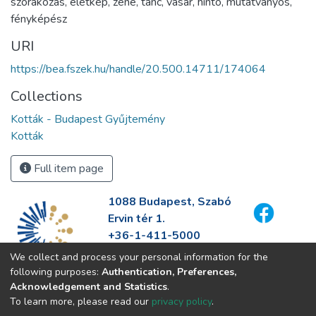
szórakozás
,
életkép
,
zene
,
tánc
,
vásár
,
hintó
,
mutatványos
,
fényképész
URI
https://bea.fszek.hu/handle/20.500.14711/174064
Collections
Kották - Budapest Gyűjtemény
Kották
Full item page
1088 Budapest, Szabó
Ervin tér 1.
+36-1-411-5000
info@fszek.hu
We collect and process your personal information for the
https://fszek.hu
following purposes:
Authentication, Preferences,
Acknowledgement and Statistics
.
To learn more, please read our
privacy policy
.