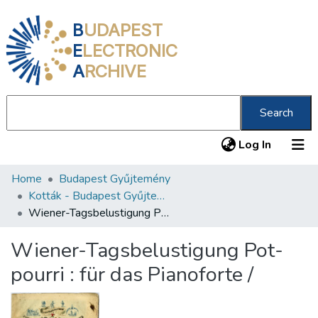
B
UDAPEST
E
LECTRONIC
A
RCHIVE
Search
(current
Log In
Home
Budapest Gyűjtemény
Communities & Collections
Kották - Budapest Gyűjtemény
All of DSpace
Wiener-Tagsbelustigung Pot-pourri : für das Pianoforte /
Statistics
Wiener-Tagsbelustigung Pot-
About us
pourri : für das Pianoforte /