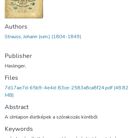
Authors
Strauss, Johann (sen.) (1804-1849)
Publisher
Haslinger,
Files
7d17ae7d-65b9-4e4d-83ce-2583a8ca8f24.pdf
(48.82
MB)
Abstract
A címlapon életképek a szórakozás köréből
Keywords