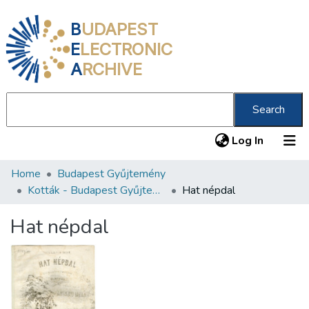
B
UDAPEST
E
LECTRONIC
A
RCHIVE
Search
(current
Log In
Home
Budapest Gyűjtemény
Communities & Collections
Kották - Budapest Gyűjtemény
Hat népdal
All of DSpace
Hat népdal
Statistics
About us