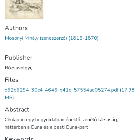
Authors
Mosonyi Mihály (zeneszerző) (1815-1870)
Publisher
Rózsavölgyi,
Files
d62b6294-30c4-4646-b41d-57554ae05274.pdf
(17.98
MB)
Abstract
Címlapon egy hegyoldalban éneklő-zenélő társaság,
háttérben a Duna és a pesti Duna-part
Keywords