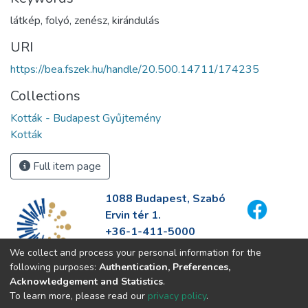
látkép
,
folyó
,
zenész
,
kirándulás
URI
https://bea.fszek.hu/handle/20.500.14711/174235
Collections
Kották - Budapest Gyűjtemény
Kották
Full item page
1088 Budapest, Szabó
Ervin tér 1.
+36-1-411-5000
info@fszek.hu
We collect and process your personal information for the
https://fszek.hu
following purposes:
Authentication, Preferences,
Acknowledgement and Statistics
.
To learn more, please read our
privacy policy
.