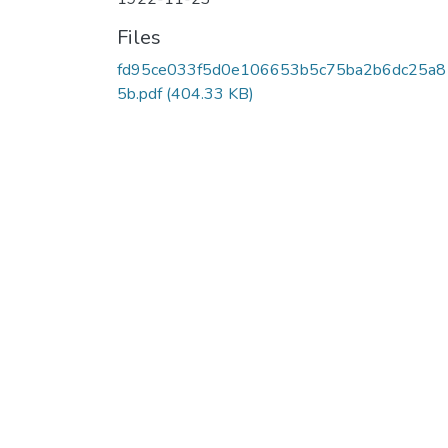
Files
fd95ce033f5d0e106653b5c75ba2b6dc25a8
5b.pdf
(404.33 KB)