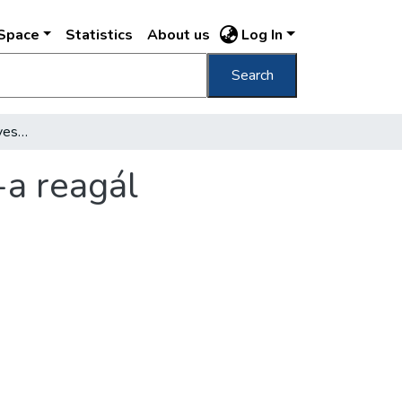
DSpace
Statistics
About us
Log In
Search
Budapesten a 11-14 éves gyermekek 83%-a reagál tuberkulinra
a reagál