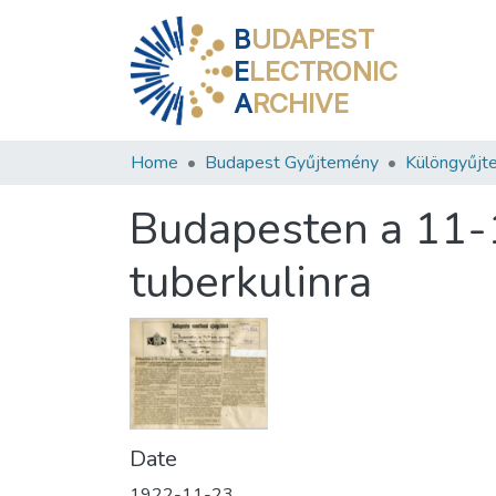
B
UDAPEST
E
LECTRONIC
A
RCHIVE
Home
Budapest Gyűjtemény
Különgyűjt
Budapesten a 11-
tuberkulinra
Date
1922-11-23