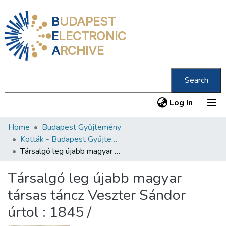
B
UDAPEST
E
LECTRONIC
A
RCHIVE
Search
(current
Log In
Home
Budapest Gyűjtemény
Communities & Collections
Kották - Budapest Gyűjtemény
All of DSpace
Társalgó leg újabb magyar társas táncz Veszter Sándor úrtol : 1845 /
Statistics
Társalgó leg újabb magyar
About us
társas táncz Veszter Sándor
úrtol : 1845 /