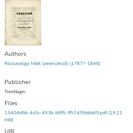
Authors
Rózsavölgyi Márk (zeneszerző) (1787?-1848)
Publisher
Treichliger,
Files
15404d5b-4c0c-493b-b8f5-ff57d39bbb69.pdf
(19.21
MB)
URI