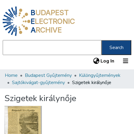
B
UDAPEST
E
LECTRONIC
A
RCHIVE
Search
(current
Log In
Home
Budapest Gyűjtemény
Különgyűjtemények
Communities & Collections
Sajtókivágat-gyűjtemény
Szigetek királynője
All of DSpace
Szigetek királynője
Statistics
About us