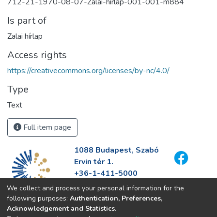
712-21-1970-08-07-Zalai-hirlap-001-001-m884
Is part of
Zalai hírlap
Access rights
https://creativecommons.org/licenses/by-nc/4.0/
Type
Text
Full item page
1088 Budapest, Szabó
Ervin tér 1.
+36-1-411-5000
info@fszek.hu
We collect and process your personal information for the
https://fszek.hu
following purposes:
Authentication, Preferences,
Acknowledgement and Statistics
.