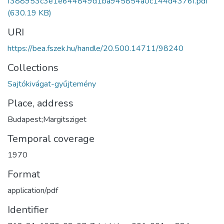
f388953c3e1e644849d1ba945854a0c144d4376f.pdf
(630.19 KB)
URI
https://bea.fszek.hu/handle/20.500.14711/98240
Collections
Sajtókivágat-gyűjtemény
Place, address
Budapest;Margitsziget
Temporal coverage
1970
Format
application/pdf
Identifier