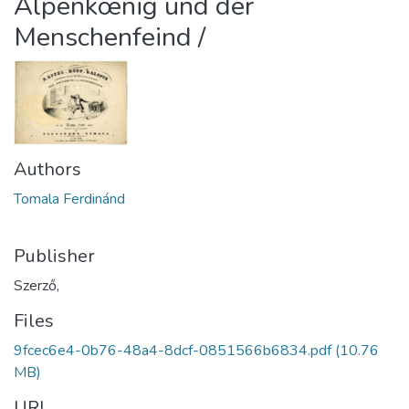
Alpenkœnig und der
Menschenfeind /
Authors
Tomala Ferdinánd
Publisher
Szerző,
Files
9fcec6e4-0b76-48a4-8dcf-0851566b6834.pdf
(10.76
MB)
URI