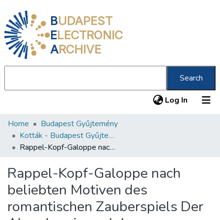
B
UDAPEST
E
LECTRONIC
A
RCHIVE
Search
(current
Log In
Home
Budapest Gyűjtemény
Communities & Collections
Kották - Budapest Gyűjtemény
All of DSpace
Rappel-Kopf-Galoppe nach beliebten Motiven des romantischen Zauberspiels Der Alpenkœnig und der Menschenfeind /
Statistics
Rappel-Kopf-Galoppe nach
About us
beliebten Motiven des
romantischen Zauberspiels Der