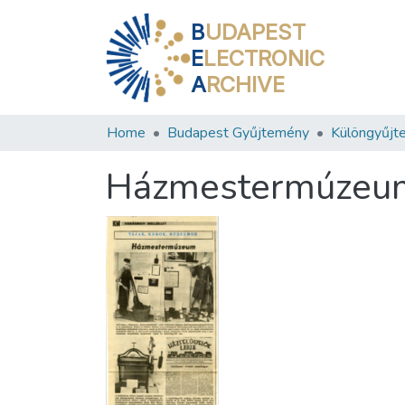
B
UDAPEST
E
LECTRONIC
A
RCHIVE
Home
Budapest Gyűjtemény
Különgyűjt
Házmestermúzeu