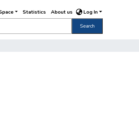
DSpace
Statistics
About us
Log In
Search