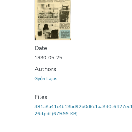
Date
1980-05-25
Authors
Győri Lajos
Files
391a8a41c4b18bd92b0d6c1aa840c6427ec
26d.pdf
(679.99 KB)