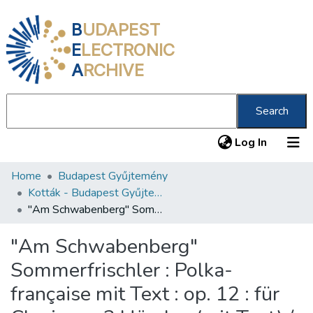
B
UDAPEST
E
LECTRONIC
A
RCHIVE
Search
(current
Log In
Home
Budapest Gyűjtemény
Communities & Collections
Kották - Budapest Gyűjtemény
All of DSpace
"Am Schwabenberg" Sommerfrischler : Polka-française mit Text : op. 12 : für Clavier zu 2 Händen (mit Text) /
Statistics
"Am Schwabenberg"
About us
Sommerfrischler : Polka-
française mit Text : op. 12 : für