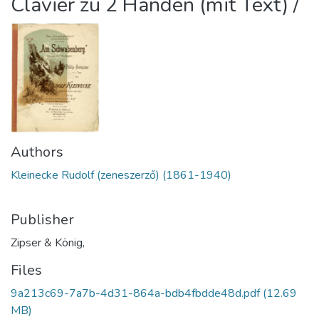
Clavier zu 2 Händen (mit Text) /
Authors
Kleinecke Rudolf (zeneszerző) (1861-1940)
Publisher
Zipser & König,
Files
9a213c69-7a7b-4d31-864a-bdb4fbdde48d.pdf
(12.69
MB)