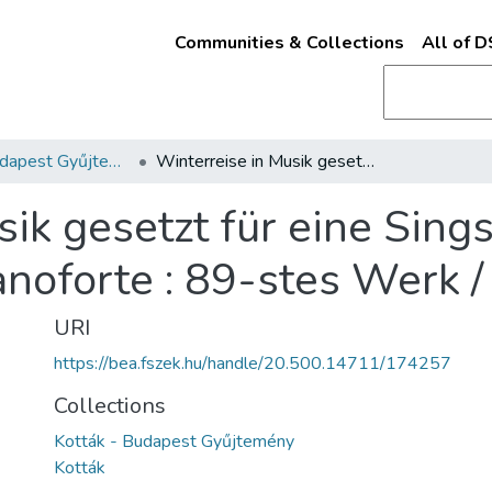
Communities & Collections
All of 
Kották - Budapest Gyűjtemény
Winterreise in Musik gesetzt für eine Singstimme mit Begleitung des Pianoforte : 89-stes Werk /
sik gesetzt für eine Sin
noforte : 89-stes Werk /
URI
https://bea.fszek.hu/handle/20.500.14711/174257
Collections
Kották - Budapest Gyűjtemény
Kották