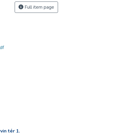
Full item page
df
in tér 1.