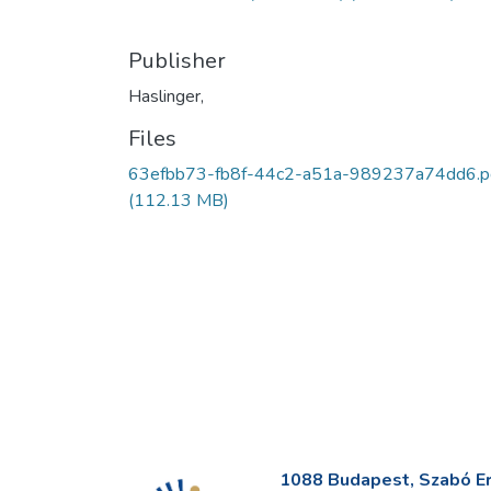
Publisher
Haslinger,
Files
63efbb73-fb8f-44c2-a51a-989237a74dd6.p
(112.13 MB)
1088 Budapest, Szabó Erv