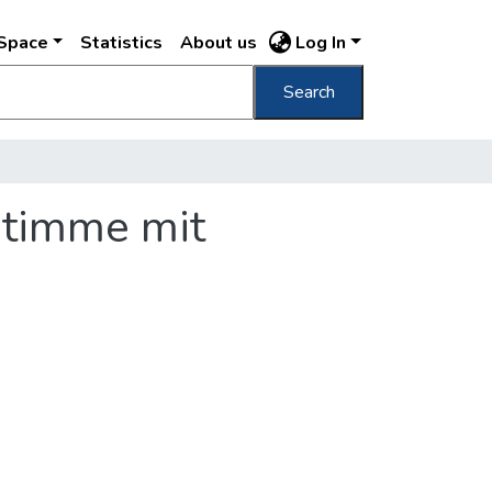
DSpace
Statistics
About us
Log In
Search
gstimme mit