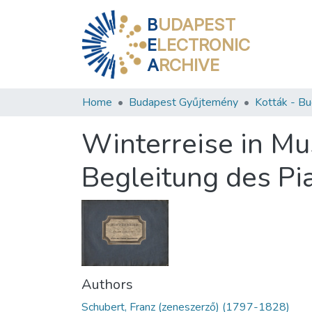
B
UDAPEST
E
LECTRONIC
A
RCHIVE
Home
Budapest Gyűjtemény
Winterreise in Mu
Begleitung des Pia
Authors
Schubert, Franz (zeneszerző) (1797-1828)