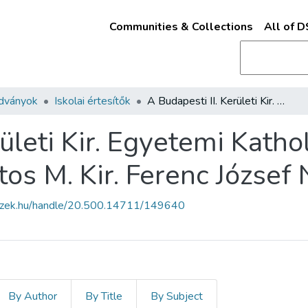
Communities & Collections
All of 
adványok
Iskolai értesítők
A Budapesti II. Kerületi Kir. Egyetemi Katholikus Főgimnázium és a vele kapcsolatos M. Kir. Ferenc József Nevelő Intézet
rületi Kir. Egyetemi Kat
tos M. Kir. Ferenc József
fszek.hu/handle/20.500.14711/149640
By Author
By Title
By Subject