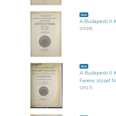
Item
A Budapesti II.
(
1918
)
Item
A Budapesti II. 
Ferenc József N
(
1917
)