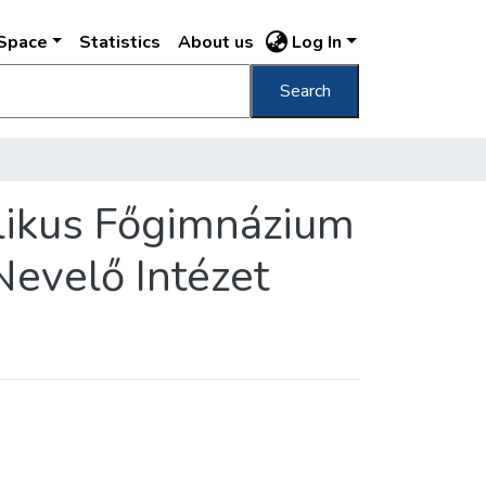
DSpace
Statistics
About us
Log In
Search
holikus Főgimnázium
 Nevelő Intézet