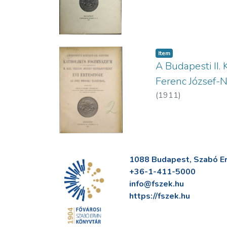
Item
A Budapesti II. 
Ferenc József-N
(
1911
)
1088 Budapest, Szabó Erv
+36-1-411-5000
info@fszek.hu
https://fszek.hu