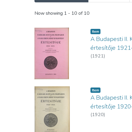
Recent Submissions
Now showing
1 - 10 of 10
Item
A Budapesti II. 
értesítője 192
(
1921
)
Item
A Budapesti II. 
értesítője 192
(
1920
)