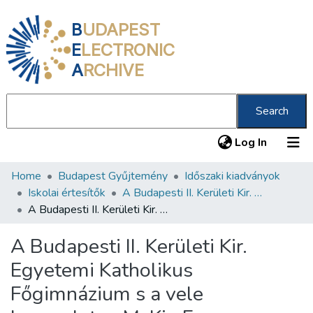
B
UDAPEST
E
LECTRONIC
A
RCHIVE
Search
(current
Log In
Home
Budapest Gyűjtemény
Időszaki kiadványok
Communities & Collections
Iskolai értesítők
A Budapesti II. Kerületi Kir. Egyetemi Katholikus Főgimnázium és a vele kapcsolatos M. Kir. Ferenc József Nevelő Intézet
All of DSpace
A Budapesti II. Kerületi Kir. Egyetemi Katholikus Főgimnázium s a vele kapcsolatos M. Kir. Ferenc József-Nevelőintézet évi értesítője az 1912–1913-iki tanévről
Statistics
A Budapesti II. Kerületi Kir.
About us
Egyetemi Katholikus
Főgimnázium s a vele