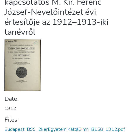
kapcsolatos M. Kir. Ferenc
József-Nevelőintézet évi
értesítője az 1912–1913-iki
tanévről
Date
1912
Files
Budapest_B99_2kerEgyetemiKatolGimn_B158_1912.pdf