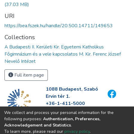
(37.03 MB)
URI
https://bea.fszek.hu/handle/20.500.14711/149653
Collections
A Budapesti II. Kerületi Kir. Egyetemi Katholikus
Főgimnázium és a vele kapcsolatos M. Kir. Ferenc József
Nevelő Intézet
Full item page
1088 Budapest, Szabó
Ervin tér 1.
+36-1-411-5000
info@fszek.hu
We collect and process your personal information for the
https://fszek.hu
following purposes:
Authentication, Preferences,
Acknowledgement and Statistics
.
To learn more, please read our
privacy policy
.