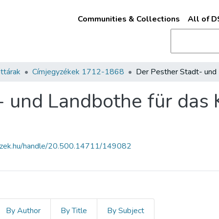
Communities & Collections
All of 
ttárak
Címjegyzékek 1712-1868
- und Landbothe für das
fszek.hu/handle/20.500.14711/149082
By Author
By Title
By Subject