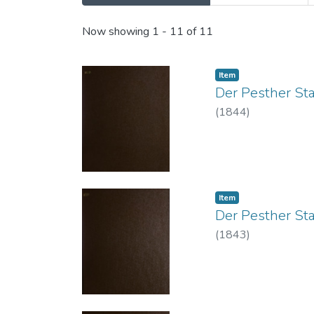
Recent Submissions
Now showing
1 - 11 of 11
Item
Der Pesther St
(
1844
)
Item
Der Pesther St
(
1843
)