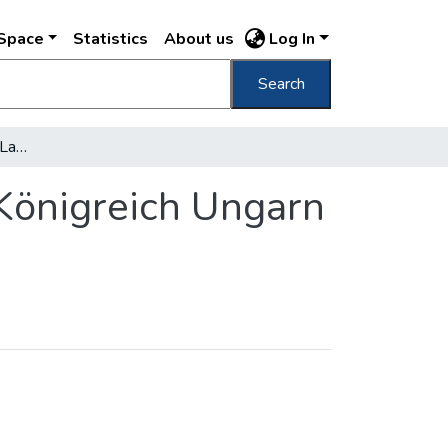
DSpace
Statistics
About us
Log In
Search
Der Pesther Stadt- und Landbothe für das Königreich Ungarn 1832-1844
 Königreich Ungarn