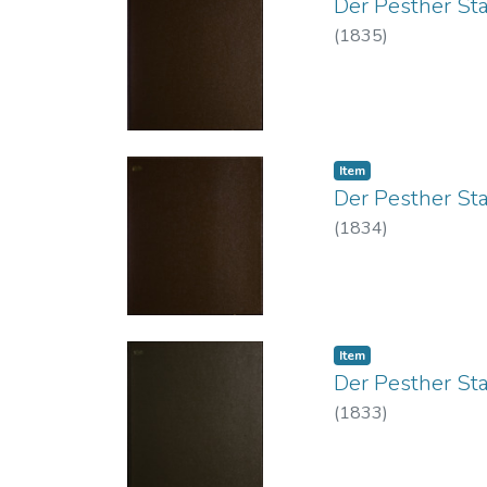
Der Pesther St
(
1835
)
Item
Der Pesther St
(
1834
)
Item
Der Pesther St
(
1833
)