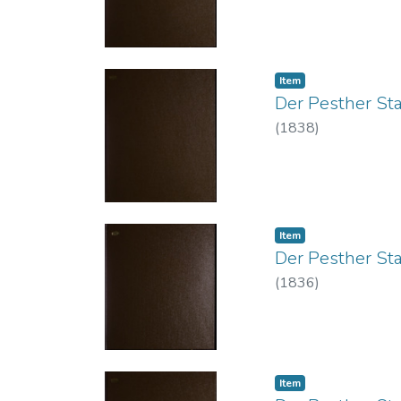
Item
Der Pesther St
(
1838
)
Item
Der Pesther St
(
1836
)
Item