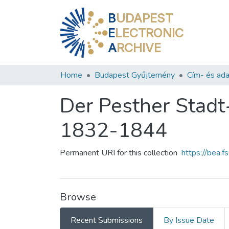
B
UDAPEST
E
LECTRONIC
A
RCHIVE
Home
Budapest Gyűjtemény
Cím- és ada
Der Pesther Stadt
1832-1844
Permanent URI for this collection
https://bea.
Browse
Recent Submissions
By Issue Date