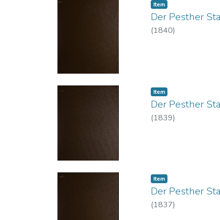
Item
Der Pesther St
(
1840
)
Item
Der Pesther St
(
1839
)
Item
Der Pesther St
(
1837
)