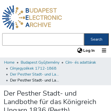
B
UDAPEST
E
LECTRONIC
A
RCHIVE
Search
(current
Log In
Home
Budapest Gyűjtemény
Cím- és adattárak
Communities & Collections
Címjegyzékek 1712-1868
All of DSpace
Der Pesther Stadt- und Landbothe für das Königreich Ungarn 1832-1844
Der Pesther Stadt- und Landbothe für das Königreich Ungarn 1836 (Pesth)
Statistics
Der Pesther Stadt- und
About us
Landbothe für das Königreich
Ungarn 1836 (Pesth)