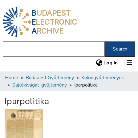
B
UDAPEST
E
LECTRONIC
A
RCHIVE
Search
(current
Log In
Home
Budapest Gyűjtemény
Különgyűjtemények
Communities & Collections
Sajtókivágat-gyűjtemény
Iparpolitika
All of DSpace
Iparpolitika
Statistics
About us