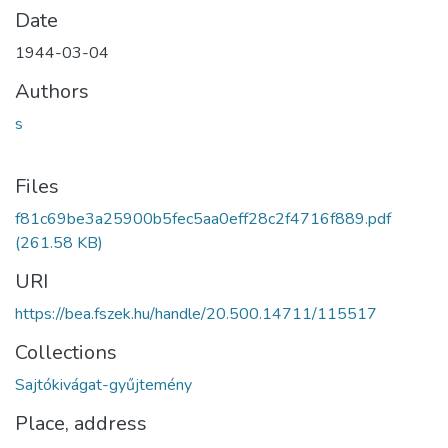
Date
1944-03-04
Authors
s
Files
f81c69be3a25900b5fec5aa0eff28c2f4716f889.pdf
(261.58 KB)
URI
https://bea.fszek.hu/handle/20.500.14711/115517
Collections
Sajtókivágat-gyűjtemény
Place, address