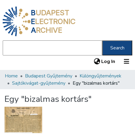
B
UDAPEST
E
LECTRONIC
A
RCHIVE
Search
(current
Log In
Home
Budapest Gyűjtemény
Különgyűjtemények
Communities & Collections
Sajtókivágat-gyűjtemény
Egy "bizalmas kortárs"
All of DSpace
Egy "bizalmas kortárs"
Statistics
About us