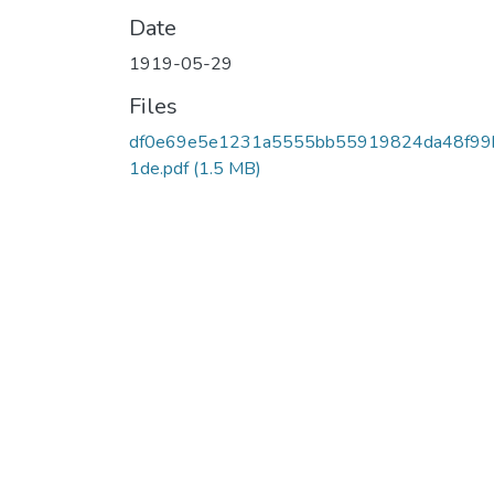
Date
1919-05-29
Files
df0e69e5e1231a5555bb55919824da48f99
1de.pdf
(1.5 MB)