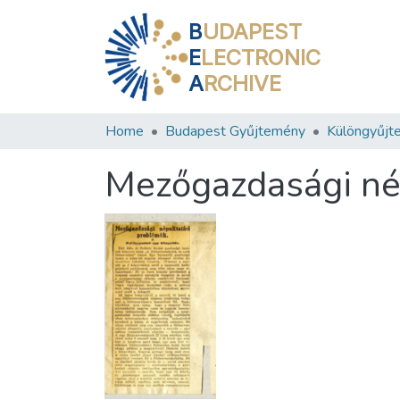
B
UDAPEST
E
LECTRONIC
A
RCHIVE
Home
Budapest Gyűjtemény
Különgyűjt
Mezőgazdasági né