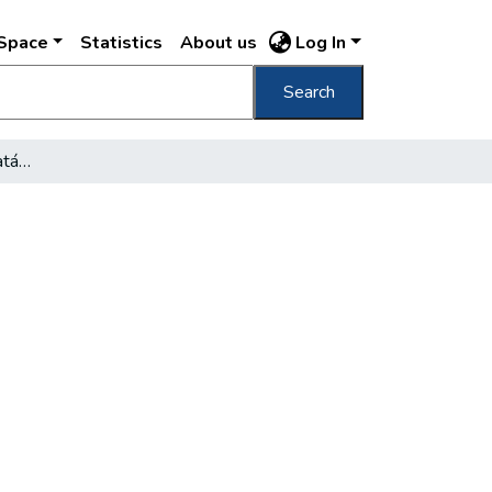
DSpace
Statistics
About us
Log In
Search
Mezőgazdasági népoktatási problémák