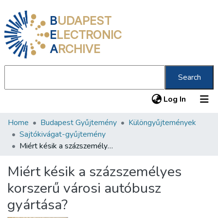
B
UDAPEST
E
LECTRONIC
A
RCHIVE
Search
(current
Log In
Home
Budapest Gyűjtemény
Különgyűjtemények
Communities & Collections
Sajtókivágat-gyűjtemény
All of DSpace
Miért késik a százszemélyes korszerű városi autóbusz gyártása?
Statistics
Miért késik a százszemélyes
About us
korszerű városi autóbusz
gyártása?