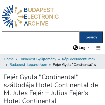
B
UDAPEST
E
LECTRONIC
A
RCHIVE
Search
(current
Log In
Home
Budapest Gyűjtemény
Képi dokumentumok
Communities & Collections
Budapest-képarchívum
Fejér Gyula "Continental" szállodája Hotel Continental de M. Jules Fejér = Julius Fejér's Hotel Continental
All of DSpace
Fejér Gyula "Continental"
Statistics
szállodája Hotel Continental de
About us
M. Jules Fejér = Julius Fejér's
Hotel Continental