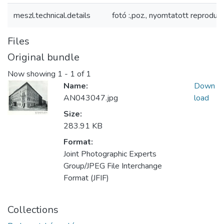
meszl.technical.details
fotó :,poz., nyomtatott reproduk
Files
Original bundle
Now showing
1 - 1 of 1
Name:
Down
AN043047.jpg
load
Size:
283.91 KB
Format:
Joint Photographic Experts
Group/JPEG File Interchange
Format (JFIF)
Collections