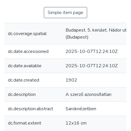
Simple item page
Budapest. 5. kerület. Nádor utc
dc.coverage.spatial
(Budapest)
dc.date.accessioned
2025-10-07T12:24:10Z
dc.date.available
2025-10-07T12:24:10Z
dc.date.created
1902
dc.description
A szerző azonosítatlan
dc.description.abstract
Saroknézetben
dc.format.extent
12x16 cm