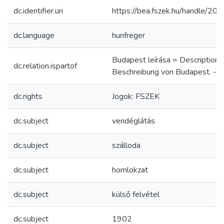
dc.identifier.uri
https://bea.fszek.hu/handle/2
dc.language
hunfreger
Budapest leírása = Description
dc.relation.ispartof
Beschreibung von Budapest. - p.
dc.rights
Jogok: FSZEK
dc.subject
vendéglátás
dc.subject
szálloda
dc.subject
homlokzat
dc.subject
külső felvétel
dc.subject
1902