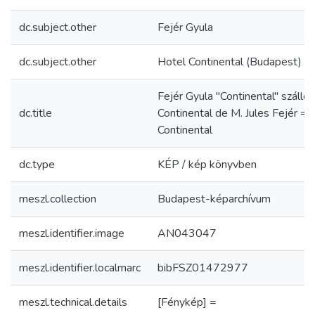
dc.subject.other
Fejér Gyula
dc.subject.other
Hotel Continental (Budapest)
Fejér Gyula "Continental" szállo
dc.title
Continental de M. Jules Fejér = J
Continental
dc.type
KÉP / kép könyvben
meszl.collection
Budapest-képarchívum
meszl.identifier.image
AN043047
meszl.identifier.localmarc
bibFSZ01472977
meszl.technical.details
[Fénykép] =