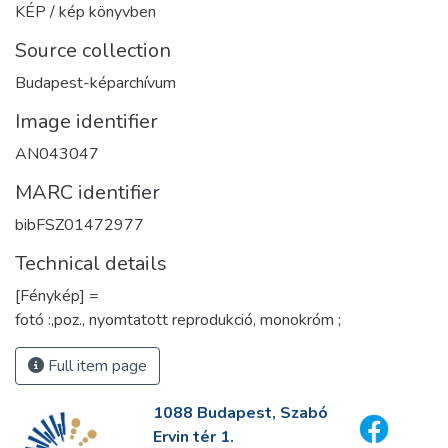
KÉP / kép könyvben
Source collection
Budapest-képarchívum
Image identifier
AN043047
MARC identifier
bibFSZ01472977
Technical details
[Fénykép] =
fotó :,poz., nyomtatott reprodukció, monokróm ;
Full item page
1088 Budapest, Szabó
Ervin tér 1.