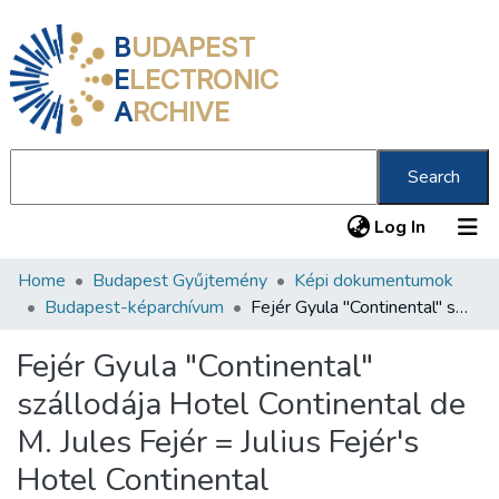
B
UDAPEST
E
LECTRONIC
A
RCHIVE
Search
(current
Log In
Home
Budapest Gyűjtemény
Képi dokumentumok
Communities & Collections
Budapest-képarchívum
Fejér Gyula "Continental" szállodája Hotel Continental de M. Jules Fejér = Julius Fejér's Hotel Continental
All of DSpace
Fejér Gyula "Continental"
Statistics
szállodája Hotel Continental de
About us
M. Jules Fejér = Julius Fejér's
Hotel Continental