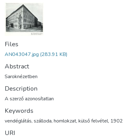
Files
AN043047.jpg
(283.91 KB)
Abstract
Saroknézetben
Description
A szerző azonosítatlan
Keywords
vendéglátás
,
szálloda
,
homlokzat
,
külső felvétel
,
1902
URI