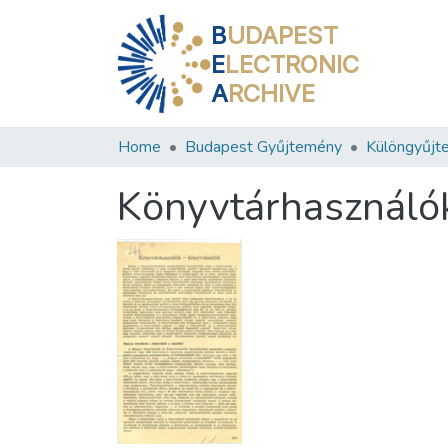
B
UDAPEST
E
LECTRONIC
A
RCHIVE
Home
Budapest Gyűjtemény
Különgyűjt
Könyvtárhasználó