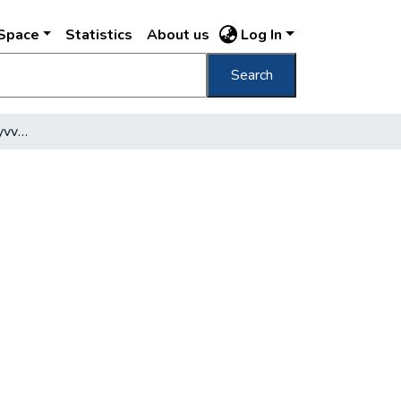
DSpace
Statistics
About us
Log In
Search
Könyvtárhasználók-könyvvásárlók