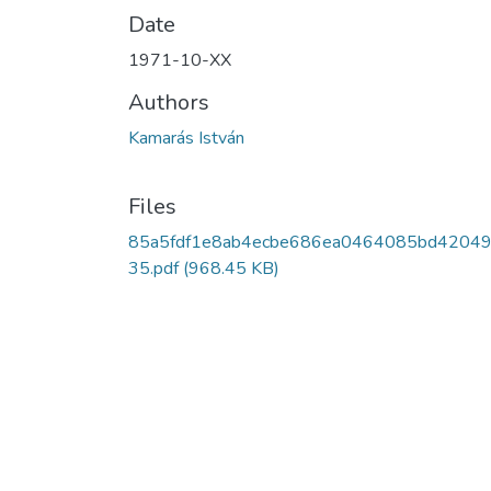
Date
1971-10-XX
Authors
Kamarás István
Files
85a5fdf1e8ab4ecbe686ea0464085bd42049
35.pdf
(968.45 KB)