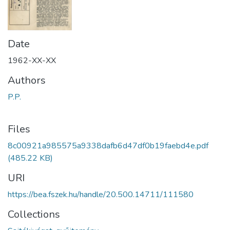
Date
1962-XX-XX
Authors
P.P.
Files
8c00921a985575a9338dafb6d47df0b19faebd4e.pdf
(485.22 KB)
URI
https://bea.fszek.hu/handle/20.500.14711/111580
Collections