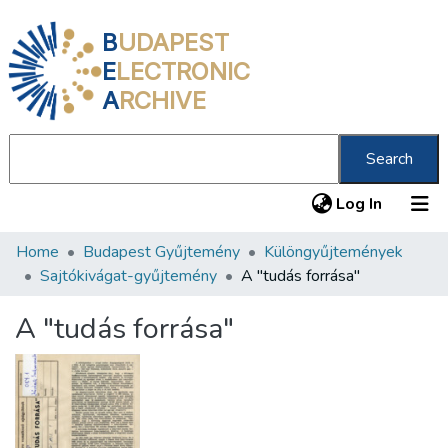
B
UDAPEST
E
LECTRONIC
A
RCHIVE
Search
(current
Log In
Home
Budapest Gyűjtemény
Különgyűjtemények
Communities & Collections
Sajtókivágat-gyűjtemény
A "tudás forrása"
All of DSpace
A "tudás forrása"
Statistics
About us