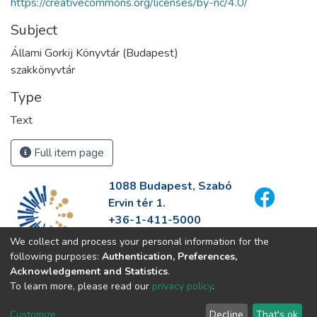
https://creativecommons.org/licenses/by-nc/4.0/
Subject
Állami Gorkij Könyvtár (Budapest)
szakkönyvtár
Type
Text
Full item page
1088 Budapest, Szabó
Ervin tér 1.
+36-1-411-5000
info@fszek.hu
We collect and process your personal information for the
https://fszek.hu
following purposes:
Authentication, Preferences,
Acknowledgement and Statistics
.
To learn more, please read our
privacy policy
.
Customize
Decline
That's ok